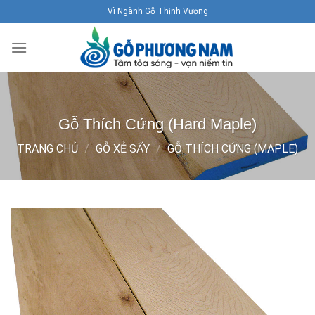
Skip
Vì Ngành Gỗ Thịnh Vượng
to
content
Gỗ Thích Cứng (Hard Maple)
TRANG CHỦ
/
GỖ XẺ SẤY
/
GỖ THÍCH CỨNG (MAPLE)