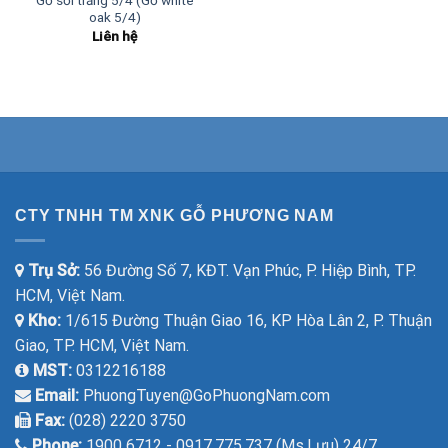
Gỗ sồi trắng 5/4 (Gỗ white
oak 5/4)
Liên hệ
CTY TNHH TM XNK GỖ PHƯƠNG NAM
Trụ Sở:
56 Đường Số 7, KĐT. Vạn Phúc, P. Hiệp Bình, TP.
HCM, Việt Nam.
Kho:
1/615 Đường Thuận Giao 16, KP Hòa Lân 2, P. Thuận
Giao, TP. HCM, Việt Nam.
MST:
0312216188
Email:
PhuongTuyen@GoPhuongNam.com
Fax:
(028) 2220 3750
Phone:
1900 6712 - 0917.775.737 (Ms.Lựu) 24/7