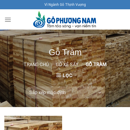
Skip
Vì Ngành Gỗ Thịnh Vượng
to
content
Gỗ Tràm
TRANG CHỦ
/
GỖ XẺ SẤY
/
GỖ TRÀM
LỌC