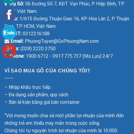
Trụ Sở:
56 Đường Số 7, KĐT. Vạn Phúc, P. Hiệp Bình, TP.
HCM, Việt Nam.
Kho:
1/615 Đường Thuận Giao 16, KP Hòa Lân 2, P. Thuận
Giao, TP. HCM, Việt Nam.
MST:
0312216188
Email:
PhuongTuyen@GoPhuongNam.com
Fax:
(028) 2220 3750
Phone:
1900 6712 - 0917.775.737 (Ms.Lựu) 24/7
VÌ SAO MUA GỖ CỦA CHÚNG TÔI?
– Nhập khẩu trực tiếp.
– Đa dạng sản phẩm, quy cách.
– Bán lẻ kiện bằng giá bán container.
“Với mong muốn chia sẻ một phần lợi nhuận của mình đến
những trẻ em thiếu may mắn trong cuộc sống.
Chúng tôi tự nguyện trích lợi nhuận của mình là 10.000