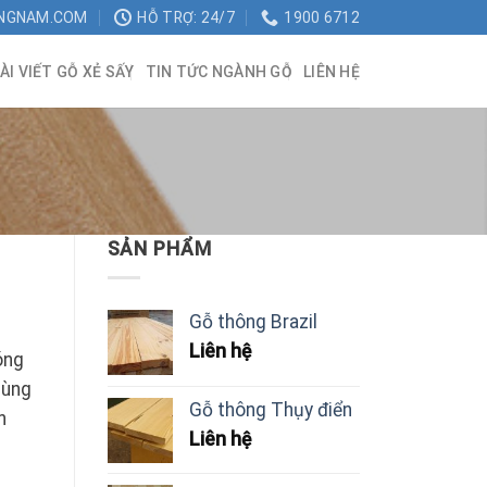
NGNAM.COM
HỖ TRỢ: 24/7
1900 6712
ÀI VIẾT GỖ XẺ SẤY
TIN TỨC NGÀNH GỖ
LIÊN HỆ
SẢN PHẨM
Gỗ thông Brazil
Liên hệ
óng
dùng
Gỗ thông Thụy điển
h
Liên hệ