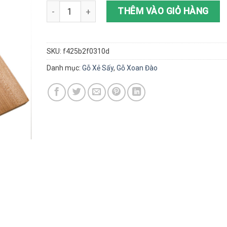
Gỗ xoan đào số lượng
THÊM VÀO GIỎ HÀNG
SKU:
f425b2f0310d
Danh mục:
Gỗ Xẻ Sấy
,
Gỗ Xoan Đào