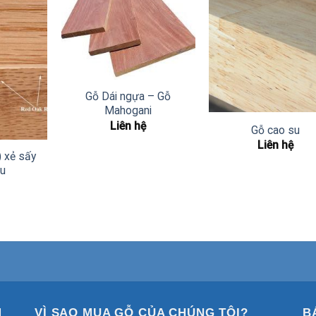
Gỗ Dái ngựa – Gỗ
Mahogani
Liên hệ
Gỗ cao su
Liên hệ
) xẻ sấy
ẩu
M
VÌ SAO MUA GỖ CỦA CHÚNG TÔI?
B