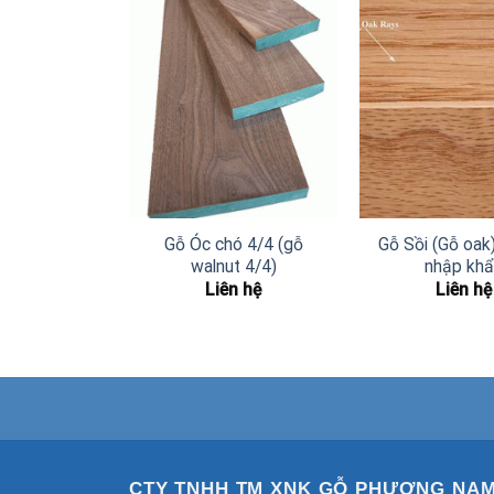
4/4 ( Gỗ red
Gỗ Óc chó 4/4 (gỗ
Gỗ Sồi (Gỗ oak
 4/4)
walnut 4/4)
nhập kh
n hệ
Liên hệ
Liên hệ
CTY TNHH TM XNK GỖ PHƯƠNG NA