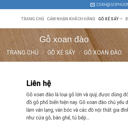
CSKH@GOPHUO
TRANG CHỦ
CẢM NHẬN KHÁCH HÀNG
GỖ XẺ SẤY
B
Gỗ xoan đào
TRANG CHỦ
/
GỖ XẺ SẤY
/
GỖ XOAN ĐÀO
Liên hệ
Gỗ xoan đào là loại gỗ lớn và quý, được dùng đ
đồ gỗ phổ biến hiện nay. Gỗ xoan đào chủ yếu 
làm ván lạng, ván bóc và các đồ nội thất gia đìn
như cửa gỗ, bàn ghế, tủ bếp…