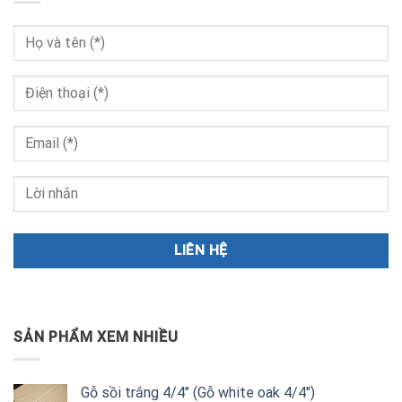
SẢN PHẨM XEM NHIỀU
Gỗ sồi trắng 4/4" (Gỗ white oak 4/4")