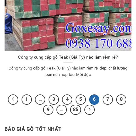
Công ty cung cấp gỗ Teak (Giá Tỵ) nào làm rèm rẻ?
Công ty cung cấp gỗ Teak (Giá Tỵ) nào làm rèm rẻ, đẹp, chất lượng
bạn nên hợp tác. Mời độc
1
…
3
4
5
6
7
8
9
…
85
BÁO GIÁ GỖ TỐT NHẤT