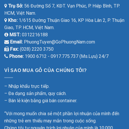
Trụ Sở:
56 Đường Số 7, KĐT. Vạn Phúc, P. Hiệp Bình, TP.
HCM, Việt Nam.
Kho:
1/615 Đường Thuận Giao 16, KP Hòa Lân 2, P. Thuận
Giao, TP. HCM, Việt Nam.
MST:
0312216188
Email:
PhuongTuyen@GoPhuongNam.com
Fax:
(028) 2220 3750
Phone:
1900 6712 - 0917.775.737 (Ms.Lựu) 24/7
VÌ SAO MUA GỖ CỦA CHÚNG TÔI?
– Nhập khẩu trực tiếp.
– Đa dạng sản phẩm, quy cách.
– Bán lẻ kiện bằng giá bán container.
“Với mong muốn chia sẻ một phần lợi nhuận của mình đến
những trẻ em thiếu may mắn trong cuộc sống.
Chúng tôi tự nguyện trích lợi nhuận của mình là 10.000