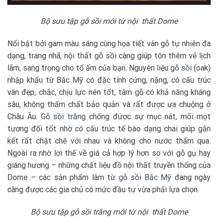
Bộ sưu tập gỗ sồi mới từ nội thất Dome
Nổi bật bởi gam màu sáng cùng họa tiết vân gỗ tự nhiên đa
dạng, trang nhã, nội thất gỗ sồi càng giúp tôn thêm vẻ lịch
lãm, sang trọng cho tổ ấm của bạn. Nguyên liệu
gỗ sồi
(oak)
nhập khẩu từ Bắc Mỹ có đặc tính cứng, nặng, có cấu trúc
vân đẹp, chắc, chịu lực nén tốt, tâm gỗ có khả năng kháng
sâu, không thấm chất bảo quản và rất được ưa chuộng ở
Châu Âu.
Gỗ sồi trắng
chống được sự mục nát, mối mọt
tương đối tốt nhờ có cấu trúc tế bào dạng chai giúp gắn
kết rất chặt chẽ với nhau và không cho nước thấm qua.
Ngoài ra nhờ lợi thế về giá cả hợp lý hơn so với gỗ gụ hay
giáng hương – những chất liệu đồ nội thất truyền thống của
Dome – các sản phẩm làm từ
gỗ sồi Bắc Mỹ
đang ngày
càng được các gia chủ có mức đầu tư vừa phải lựa chọn.
Bộ sưu tập gỗ sồi trắng mới từ nội thất Dome