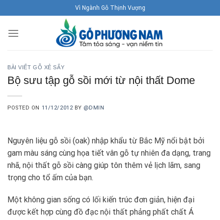
Skip
Vì Ngành Gỗ Thịnh Vượng
to
content
BÀI VIẾT GỖ XẺ SẤY
Bộ sưu tập gỗ sồi mới từ nội thất Dome
POSTED ON
11/12/2012
BY
@DMIN
Nguyên liệu gỗ sồi (oak) nhập khẩu từ Bắc Mỹ nổi bật bởi
gam màu sáng cùng họa tiết vân gỗ tự nhiên đa dạng, trang
nhã, nội thất gỗ sồi càng giúp tôn thêm vẻ lịch lãm, sang
trọng cho tổ ấm của bạn.
Một không gian sống có lối kiến trúc đơn giản, hiện đại
được kết hợp cùng đồ đạc nội thất phảng phất chất Á