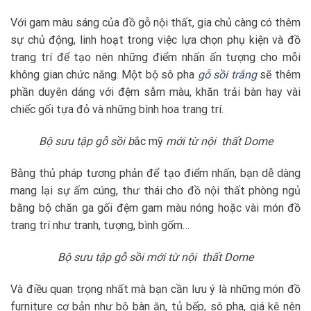
Với gam màu sáng của đồ gỗ nội thất, gia chủ càng có thêm
sự chủ động, linh hoạt trong việc lựa chọn phụ kiện và đồ
trang trí để tạo nên những điểm nhấn ấn tượng cho mỗi
không gian chức năng. Một bộ sô pha
gỗ sồi trắng
sẽ thêm
phần duyên dáng với đệm sẫm màu, khăn trải bàn hay vài
chiếc gối tựa đỏ và những bình hoa trang trí.
Bộ sưu tập gỗ sồi b
ắc mỹ
mới từ nội thất Dome
Bằng thủ pháp tương phản để tạo điểm nhấn, bạn dễ dàng
mang lại sự ấm cúng, thư thái cho đồ nội thất phòng ngủ
bằng bộ chăn ga gối đệm gam màu nóng hoặc vài món đồ
trang trí như tranh, tượng, bình gốm…
Bộ sưu tập gỗ sồi
mới từ nội thất Dome
Và điều quan trọng nhất mà bạn cần lưu ý là những món đồ
furniture cơ bản như bộ bàn ăn, tủ bếp, sô pha, giá kệ nên