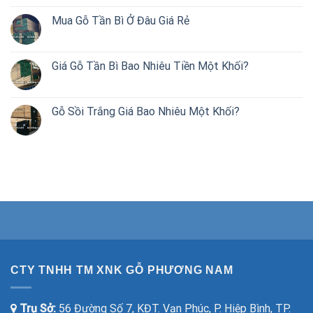
Mua Gỗ Tần Bì Ở Đâu Giá Rẻ
Giá Gỗ Tần Bì Bao Nhiêu Tiền Một Khối?
Gỗ Sồi Trắng Giá Bao Nhiêu Một Khối?
CTY TNHH TM XNK GỖ PHƯƠNG NAM
Trụ Sở:
56 Đường Số 7, KĐT. Vạn Phúc, P. Hiệp Bình, TP.