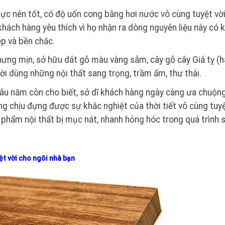
ực nén tốt, có độ uốn cong bằng hơi nước vô cùng tuyệt vời
hách hàng yêu thích vì họ nhận ra dòng nguyên liệu này có 
ẹp và bền chắc.
nhưng mịn, sở hữu dát gỗ màu vàng sẫm, cây gỗ cây Giá tỵ (h
i dùng những nội thất sang trọng, trầm ấm, thư thái.
 lâu năm còn cho biết, sở dĩ khách hàng ngày càng ưa chuộn
ng chịu đựng được sự khắc nghiệt của thời tiết vô cùng tuy
 phẩm nội thất bị mục nát, nhanh hỏng hóc trong quá trình 
yệt vời cho ngôi nhà bạn