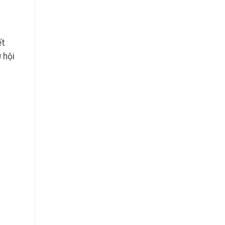
ết
 hội