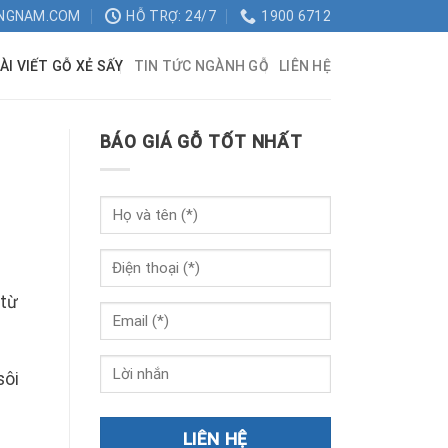
NGNAM.COM
HỖ TRỢ: 24/7
1900 6712
ÀI VIẾT GỖ XẺ SẤY
TIN TỨC NGÀNH GỖ
LIÊN HỆ
BÁO GIÁ GỖ TỐT NHẤT
 từ
sôi