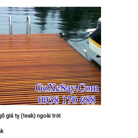
ỗ giá tỵ (teak) ngoài trời
ak