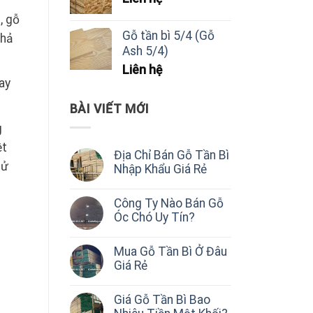
, gỗ
Gỗ tần bì 5/4 (Gỗ
khả
Ash 5/4)
Liên hệ
ay
BÀI VIẾT MỚI
g
ệt
Địa Chỉ Bán Gỗ Tần Bì
sử
Nhập Khẩu Giá Rẻ
Công Ty Nào Bán Gỗ
Óc Chó Uy Tín?
Mua Gỗ Tần Bì Ở Đâu
Giá Rẻ
Giá Gỗ Tần Bì Bao