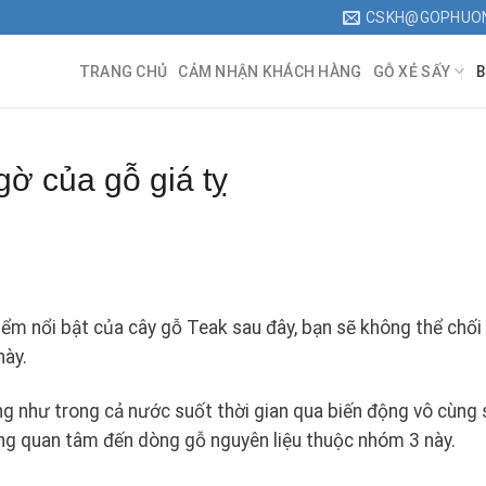
CSKH@GOPHUO
TRANG CHỦ
CẢM NHẬN KHÁCH HÀNG
GỖ XẺ SẤY
B
gờ của gỗ giá tỵ
ểm nổi bật của cây gỗ Teak sau đây, bạn sẽ không thể chối
này.
ng như trong cả nước suốt thời gian qua biến động vô cùng 
càng quan tâm đến dòng gỗ nguyên liệu thuộc nhóm 3 này.