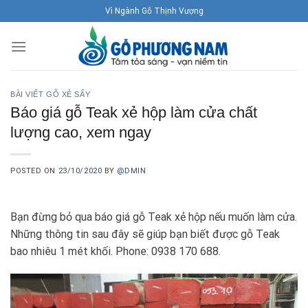
Skip
Vì Ngành Gỗ Thịnh Vượng
to
content
BÀI VIẾT GỖ XẺ SẤY
Báo giá gỗ Teak xẻ hộp làm cửa chất
lượng cao, xem ngay
POSTED ON
23/10/2020
BY
@DMIN
Bạn đừng bỏ qua báo giá gỗ Teak xẻ hộp nếu muốn làm cửa.
Những thông tin sau đây sẽ giúp bạn biết được gỗ Teak
bao nhiêu 1 mét khối. Phone: 0938 170 688.