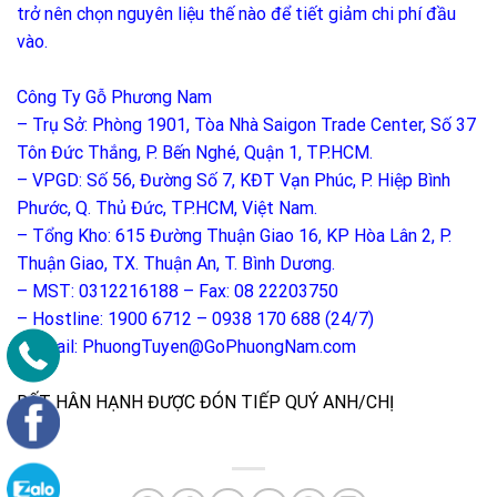
trở nên chọn nguyên liệu thế nào để tiết giảm chi phí đầu
vào.
Công Ty Gỗ Phương Nam
– Trụ Sở: Phòng 1901, Tòa Nhà Saigon Trade Center, Số 37
Tôn Đức Thắng, P. Bến Nghé, Quận 1, TP.HCM.
– VPGD: Số 56, Đường Số 7, KĐT Vạn Phúc, P. Hiệp Bình
Phước, Q. Thủ Đức, TP.HCM, Việt Nam.
– Tổng Kho: 615 Đường Thuận Giao 16, KP Hòa Lân 2, P.
Thuận Giao, TX. Thuận An, T. Bình Dương.
– MST: 0312216188 – Fax: 08 22203750
– Hostline: 1900 6712 – 0938 170 688 (24/7)
– Email: PhuongTuyen@GoPhuongNam.com
RẤT HÂN HẠNH ĐƯỢC ĐÓN TIẾP QUÝ ANH/CHỊ