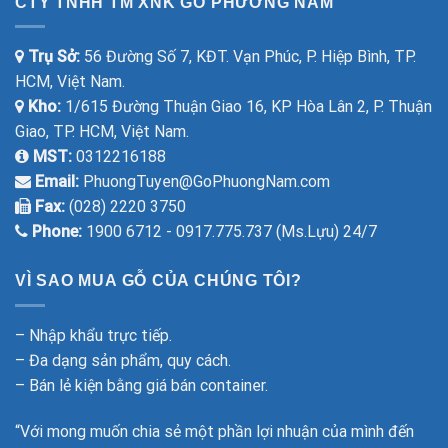
CTY TNHH TM XNK GỖ PHƯƠNG NAM
Trụ Sở:
56 Đường Số 7, KĐT. Vạn Phúc, P. Hiệp Bình, TP.
HCM, Việt Nam.
Kho:
1/615 Đường Thuận Giao 16, KP Hòa Lân 2, P. Thuận
Giao, TP. HCM, Việt Nam.
MST:
0312216188
Email:
PhuongTuyen@GoPhuongNam.com
Fax:
(028) 2220 3750
Phone:
1900 6712 - 0917.775.737 (Ms.Lựu) 24/7
VÌ SAO MUA GỖ CỦA CHÚNG TÔI?
– Nhập khẩu trực tiếp.
– Đa dạng sản phẩm, quy cách.
– Bán lẻ kiện bằng giá bán container.
“Với mong muốn chia sẻ một phần lợi nhuận của mình đến