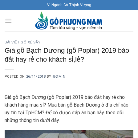
Skip
Vì Ngành Gỗ Thịnh Vượng
to
content
BÀI VIẾT GỖ XẺ SẤY
Giá gỗ Bạch Dương (gỗ Poplar) 2019 báo
đắt hay rẻ cho khách sỉ,lẻ?
POSTED ON
26/11/2018
BY
@DMIN
Giá gỗ Bạch Dương (gỗ Poplar) 2019 báo đắt hay rẻ cho
khách hàng mua sỉ? Mua bán gỗ Bạch Dương ở địa chỉ nào
uy tín tại TpHCM? Để có được đáp án bạn hãy theo dõi
những thông tin dưới đây.