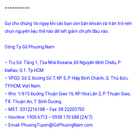
==========
Gọi cho chúng tôi ngay khi các bạn còn băn khoăn và trăn trở nên
chọn nguyên liệu thế nào để tiết giảm chi phí đầu vào.
Công Ty Gỗ Phương Nam
– Trụ Sở: Tầng 1, Tòa Nhà Rosana, 60 Nguyễn Đình Chiểu, P.
ĐaKao, Q.1. Tp.HCM
– VPGD: Số 2, Đường Số 7, KP. 5, P. Hiệp Bình Chánh, Q. Thủ Đức,
TP.HCM, Việt Nam.
– Kho: 1/615 Đường Thuận Giao 16, KP Hòa Lân 2, P. Thuận Giao,
TX. Thuận An, T. Bình Dương.
– MST: 0312216188 – Fax: 08 22203750
– Hostline: 1900 6712 – 0938 170 688 (24/7)
– Email: PhuongTuyen@GoPhuongNam.com