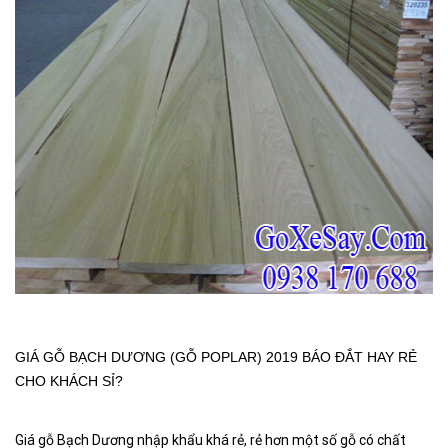
GIÁ GỖ BẠCH DƯƠNG (GỖ POPLAR) 2019 BÁO ĐẮT HAY RẺ
CHO KHÁCH SỈ?
Giá gỗ Bạch Dương nhập khẩu khá rẻ, rẻ hơn một số gỗ có chất