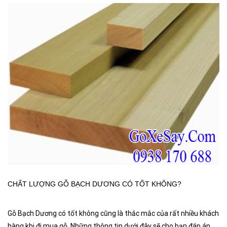
CHẤT LƯỢNG GỖ BẠCH DƯƠNG CÓ TỐT KHÔNG?
Gỗ Bạch Dương có tốt không cũng là thắc mắc của rất nhiều khách
hàng khi đi mua gỗ. Những thông tin dưới đây sẽ cho bạn đáp án,