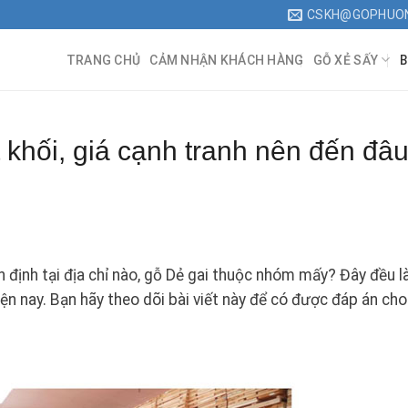
CSKH@GOPHUO
TRANG CHỦ
CẢM NHẬN KHÁCH HÀNG
GỖ XẺ SẤY
B
 khối, giá cạnh tranh nên đến đâ
 định tại địa chỉ nào, gỗ Dẻ gai thuộc nhóm mấy? Đây đều l
iện nay. Bạn hãy theo dõi bài viết này để có được đáp án cho