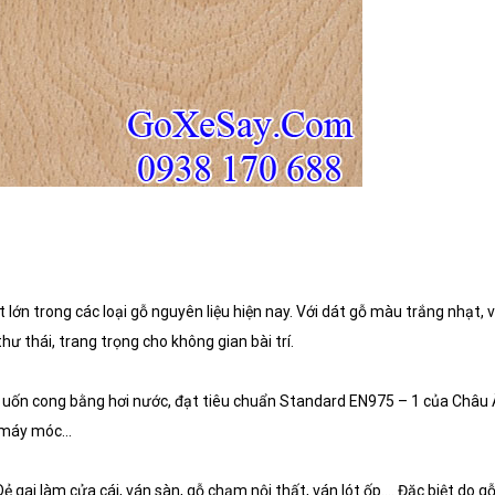
t lớn trong các loại gỗ nguyên liệu hiện nay. Với dát gỗ màu trắng nhạt, 
 thái, trang trọng cho không gian bài trí.
c uốn cong bằng hơi nước, đạt tiêu chuẩn Standard EN975 – 1 của Châu 
à máy móc…
 gai làm cửa cái, ván sàn, gỗ chạm nội thất, ván lót ốp…. Đặc biệt do g