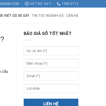
NGNAM.COM
HỖ TRỢ: 24/7
1900 6712
ÀI VIẾT GỖ XẺ SẤY
TIN TỨC NGÀNH GỖ
LIÊN HỆ
BÁO GIÁ GỖ TỐT NHẤT
u?
à câu