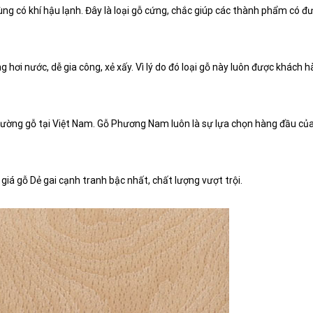
vùng có khí hậu lạnh. Đây là loại gỗ cứng, chắc giúp các thành phẩm có đ
 hơi nước, dễ gia công, xẻ xấy. Vì lý do đó loại gỗ này luôn được khách 
 trường gỗ tại Việt Nam. Gỗ Phương Nam luôn là sự lựa chọn hàng đầu củ
iá gỗ Dẻ gai cạnh tranh bậc nhất, chất lượng vượt trội.