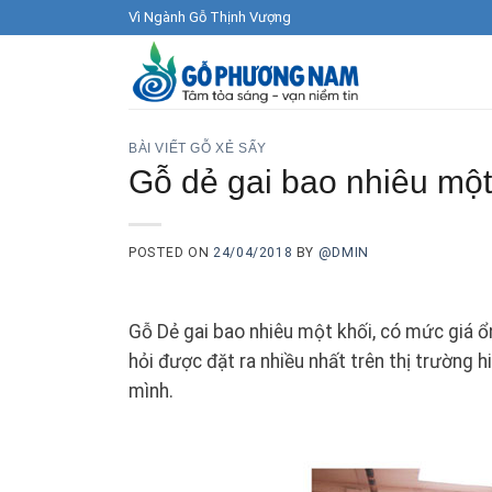
Skip
Vì Ngành Gỗ Thịnh Vượng
to
content
BÀI VIẾT GỖ XẺ SẤY
Gỗ dẻ gai bao nhiêu một
POSTED ON
24/04/2018
BY
@DMIN
Gỗ Dẻ gai bao nhiêu một khối, có mức giá ổn
hỏi được đặt ra nhiều nhất trên thị trường h
mình.