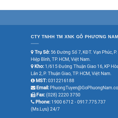
CTY TNHH TM XNK GỖ PHƯƠNG NA
Trụ Sở:
56 Đường Số 7, KĐT. Vạn Phúc, P.
Hiệp Bình, TP. HCM, Việt Nam.
Kho:
1/615 Đường Thuận Giao 16, KP Hò
Lân 2, P. Thuận Giao, TP. HCM, Việt Nam.
MST:
0312216188
Email:
PhuongTuyen@GoPhuongNam.c
Fax:
(028) 2220 3750
Phone:
1900 6712 - 0917.775.737
(Ms.Lựu) 24/7