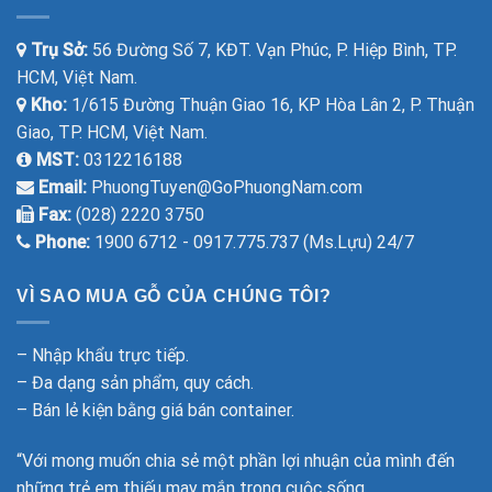
Trụ Sở:
56 Đường Số 7, KĐT. Vạn Phúc, P. Hiệp Bình, TP.
HCM, Việt Nam.
Kho:
1/615 Đường Thuận Giao 16, KP Hòa Lân 2, P. Thuận
Giao, TP. HCM, Việt Nam.
MST:
0312216188
Email:
PhuongTuyen@GoPhuongNam.com
Fax:
(028) 2220 3750
Phone:
1900 6712 - 0917.775.737 (Ms.Lựu) 24/7
VÌ SAO MUA GỖ CỦA CHÚNG TÔI?
– Nhập khẩu trực tiếp.
– Đa dạng sản phẩm, quy cách.
– Bán lẻ kiện bằng giá bán container.
“Với mong muốn chia sẻ một phần lợi nhuận của mình đến
những trẻ em thiếu may mắn trong cuộc sống.