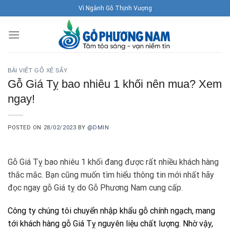
Skip
Vì Ngành Gỗ Thịnh Vượng
to
content
BÀI VIẾT GỖ XẺ SẤY
Gỗ Giá Tỵ bao nhiêu 1 khối nên mua? Xem
ngay!
POSTED ON
28/02/2023
BY
@DMIN
Gỗ Giá Tỵ bao nhiêu 1 khối đang được rất nhiều khách hàng
thắc mắc. Bạn cũng muốn tìm hiểu thông tin mới nhất hãy
đọc ngay gỗ Giá tỵ do Gỗ Phương Nam cung cấp.
Công ty chúng tôi chuyển nhập khẩu gỗ chính ngạch, mang
tới khách hàng gỗ Giá Tỵ nguyên liệu chất lượng. Nhờ vậy,