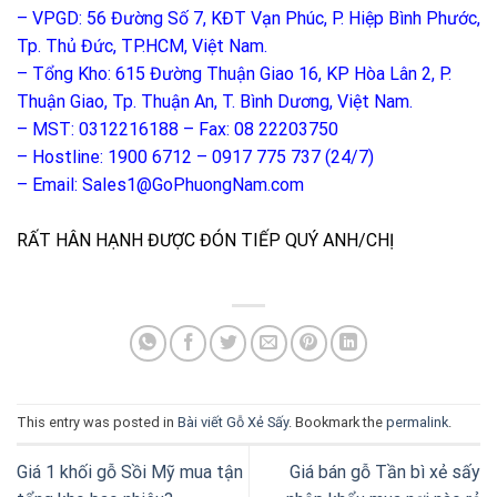
– VPGD: 56 Đường Số 7, KĐT Vạn Phúc, P. Hiệp Bình Phước,
Tp. Thủ Đức, TP.HCM, Việt Nam.
– Tổng Kho: 615 Đường Thuận Giao 16, KP Hòa Lân 2, P.
Thuận Giao, Tp. Thuận An, T. Bình Dương, Việt Nam.
– MST: 0312216188 – Fax: 08 22203750
– Hostline: 1900 6712 – 0917 775 737 (24/7)
– Email: Sales1@GoPhuongNam.com
RẤT HÂN HẠNH ĐƯỢC ĐÓN TIẾP QUÝ ANH/CHỊ
This entry was posted in
Bài viết Gỗ Xẻ Sấy
. Bookmark the
permalink
.
Giá 1 khối gỗ Sồi Mỹ mua tận
Giá bán gỗ Tần bì xẻ sấy