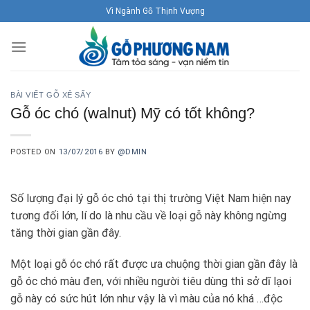
Skip
Vì Ngành Gỗ Thịnh Vượng
to
content
BÀI VIẾT GỖ XẺ SẤY
Gỗ óc chó (walnut) Mỹ có tốt không?
POSTED ON
13/07/2016
BY
@DMIN
Số lượng đại lý gỗ óc chó tại thị trường Việt Nam hiện nay
tương đối lớn, lí do là nhu cầu về loại gỗ này không ngừng
tăng thời gian gần đây.
Một loại gỗ óc chó rất được ưa chuộng thời gian gần đây là
gỗ óc chó màu đen, với nhiều người tiêu dùng thì sở dĩ lạoi
gỗ này có sức hút lớn như vậy là vì màu của nó khá …độc