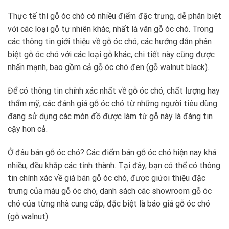
Thực tế thì gỗ óc chó có nhiều điểm đặc trưng, dễ phân biệt
với các loại gỗ tự nhiên khác, nhất là vân gỗ óc chó. Trong
các thông tin giới thiệu về gỗ óc chó, các hướng dẫn phân
biệt gỗ óc chó với các loại gỗ khác, chi tiết này cũng được
nhấn mạnh, bao gồm cả gỗ óc chó đen (gỗ walnut black).
Để có thông tin chính xác nhất về gỗ óc chó, chất lượng hay
thẩm mỹ, các đánh giá gỗ óc chó từ những người tiêu dùng
đang sử dụng các món đồ được làm từ gỗ này là đáng tin
cậy hơn cả.
Ở đâu bán gỗ óc chó? Các điểm bán gỗ óc chó hiện nay khá
nhiều, đều khắp các tỉnh thành. Tại đây, bạn có thể có thông
tin chính xác về giá bán gỗ óc chó, được giứoi thiệu đặc
trưng của màu gỗ óc chó, danh sách các showroom gỗ óc
chó của từng nhà cung cấp, đặc biệt là báo giá gỗ óc chó
(gỗ walnut).