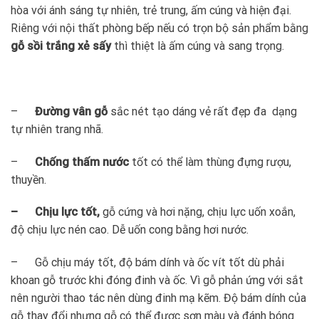
hòa với ánh sáng tự nhiên, trẻ trung, ấm cúng và hiện đại.
Riêng với nội thất phòng bếp nếu có trọn bộ sản phẩm bằng
gỗ sồi trắng xẻ sấy
thì thiệt là ấm cúng và sang trọng.
–
Đường vân gỗ
sắc nét tạo dáng vẻ rất đẹp đa dạng
tự nhiên trang nhã.
–
Chống thấm nước
tốt có thể làm thùng đựng rượu,
thuyền.
– Chịu lực
tốt,
gỗ cứng và hơi nặng, chịu lực uốn xoắn,
độ chịu lực nén cao. Dễ uốn cong bằng hơi nước.
– Gỗ chịu máy tốt, độ bám dính và ốc vít tốt dù phải
khoan gỗ trước khi đóng đinh và ốc. Vì gỗ phản ứng với sắt
nên người thao tác nên dùng đinh mạ kẽm. Độ bám dính của
gỗ thay đổi nhưng gỗ có thể được sơn màu và đánh bóng