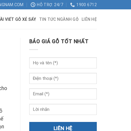
NGNAM.COM
HỖ TRỢ: 24/7
1900 6712
ÀI VIẾT GỖ XẺ SẤY
TIN TỨC NGÀNH GỖ
LIÊN HỆ
BÁO GIÁ GỖ TỐT NHẤT
 cho
gỗ
hế
ọn