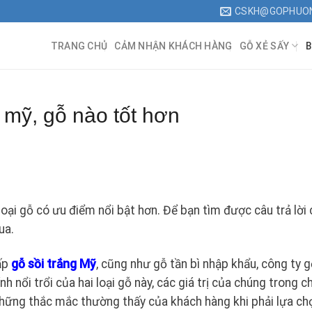
CSKH@GOPHUO
TRANG CHỦ
CẢM NHẬN KHÁCH HÀNG
GỖ XẺ SẤY
B
g mỹ, gỗ nào tốt hơn
 loại gỗ có ưu điểm nổi bật hơn. Để bạn tìm được câu trả lời
ua.
ấp
gỗ sồi trắng Mỹ
, cũng như gỗ tần bì nhập khẩu, công ty 
 nổi trổi của hai loại gỗ này, các giá trị của chúng trong c
hững thắc mắc thường thấy của khách hàng khi phải lựa ch