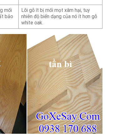
ng mối
Lõi gỗ ít bị mối mọt xâm hại, tuy
ất bảo
nhiên độ biến dạng của nó ít hơn gỗ
white oak.