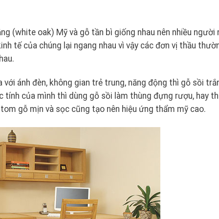
rắng (white oak) Mỹ và gỗ tần bì giống nhau nên nhiều người 
kinh tế của chúng lại ngang nhau vì vậy các đơn vị thầu thườ
hau.
 với ánh đèn, không gian trẻ trung, năng động thì gỗ sồi trắ
c tính của mình thì dùng gỗ sồi làm thùng đựng rượu, hay t
ể tom gỗ mịn và sọc cũng tạo nên hiệu ứng thẩm mỹ cao.