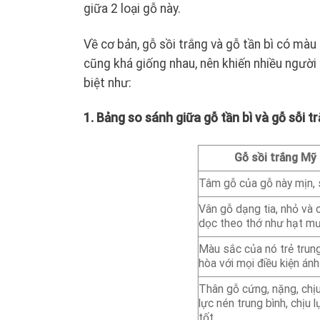
giữa 2 loại gỗ này.
Về cơ bản, gỗ sồi trắng và gỗ tần bì có màu
cũng khá giống nhau, nên khiến nhiều người
biệt như:
1. Bảng so sánh giữa gỗ tần bì và gỗ sỗi t
Gỗ sồi trắng Mỹ
Tâm gỗ của gỗ này mịn,
Vân gỗ dạng tia, nhỏ và 
dọc theo thớ như hạt mư
Màu sắc của nó trẻ trung
hòa với mọi điều kiện án
Thân gỗ cứng, nặng, chị
lực nén trung bình, chịu 
tốt