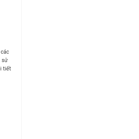
 các
u sử
 tiết