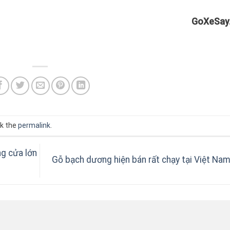
GoXeSay
k the
permalink
.
g cửa lớn
Gỗ bạch dương hiện bán rất chạy tại Việt Na