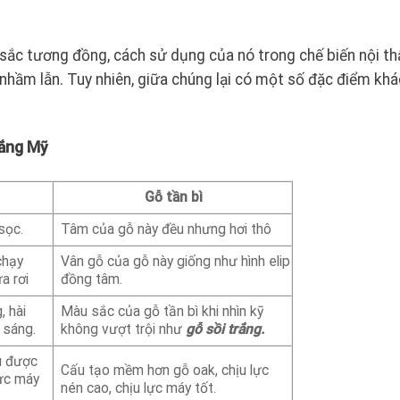
 sắc tương đồng, cách sử dụng của nó trong chế biến nội th
 nhầm lẫn. Tuy nhiên, giữa chúng lại có một số đặc điểm khá
rắng Mỹ
Gỗ tần bì
 sọc.
Tâm của gỗ này đều nhưng hơi thô
chạy
Vân gỗ của gỗ này giống như hình elip
a rơi
đồng tâm.
, hài
Màu sắc của gỗ tần bì khi nhìn kỹ
h sáng.
không vượt trội như
gỗ sồi trắng.
u được
Cấu tạo mềm hơn gỗ oak, chịu lực
lực máy
nén cao, chịu lực máy tốt.