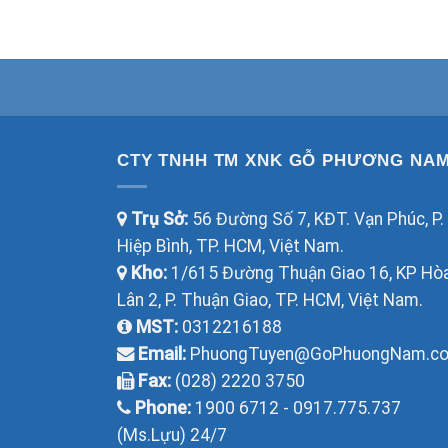
CTY TNHH TM XNK GỖ PHƯƠNG NA
Trụ Sở:
56 Đường Số 7, KĐT. Vạn Phúc, P.
Hiệp Bình, TP. HCM, Việt Nam.
Kho:
1/615 Đường Thuận Giao 16, KP Hò
Lân 2, P. Thuận Giao, TP. HCM, Việt Nam.
MST:
0312216188
Email:
PhuongTuyen@GoPhuongNam.c
Fax:
(028) 2220 3750
Phone:
1900 6712 - 0917.775.737
(Ms.Lựu) 24/7