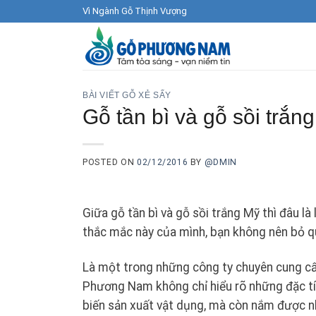
Skip
Vì Ngành Gỗ Thịnh Vượng
to
content
BÀI VIẾT GỖ XẺ SẤY
Gỗ tần bì và gỗ sồi trắn
POSTED ON
02/12/2016
BY
@DMIN
Giữa gỗ tần bì và gỗ sồi trắng Mỹ thì đâu là
thắc mắc này của mình, bạn không nên bỏ q
Là một trong những công ty chuyên cung c
Phương Nam không chỉ hiểu rõ những đặc tính
biến sản xuất vật dụng, mà còn nắm được n