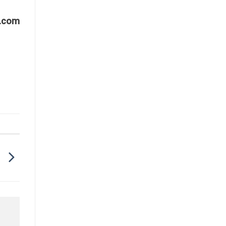
.com
m