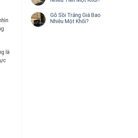
Gỗ Sồi Trắng Giá Bao
nhìn
Nhiêu Một Khối?
ng
ng là
hực