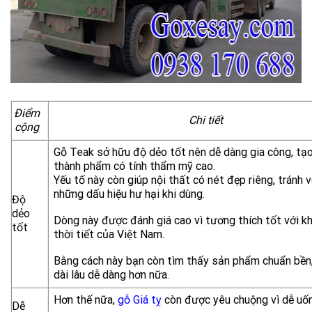
Điểm
Chi tiết
cộng
Gỗ Teak sở hữu độ dẻo tốt nên dễ dàng gia công, tạo
thành phẩm có tính thẩm mỹ cao.
Yếu tố này còn giúp nội thất có nét đẹp riêng, tránh 
những dấu hiệu hư hại khi dùng.
Độ
dẻo
Dòng này được đánh giá cao vì tương thích tốt với kh
tốt
thời tiết của Việt Nam.
Bằng cách này bạn còn tìm thấy sản phẩm chuẩn bền
dài lâu dễ dàng hơn nữa.
Hơn thế nữa,
gỗ Giá tỵ
còn được yêu chuộng vì dễ uốn
Dễ