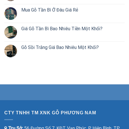
Mua Gỗ Tần Bì Ở Đâu Giá Rẻ
Giá Gỗ Tần Bì Bao Nhiêu Tiền Một Khối?
Gỗ Sồi Trắng Giá Bao Nhiêu Một Khối?
CTY TNHH TM XNK GỖ PHƯƠNG NAM
Trụ Sở:
56 Đường Số 7, KĐT. Vạn Phúc, P. Hiệp Bình, TP.