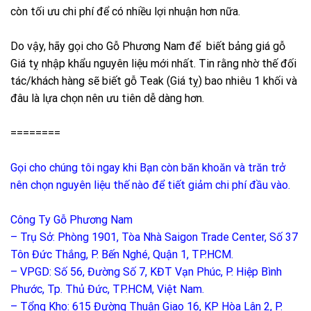
còn tối ưu chi phí để có nhiều lợi nhuận hơn nữa.
Do vậy, hãy gọi cho Gỗ Phương Nam để biết bảng giá gỗ
Giá tỵ nhập khẩu nguyên liệu mới nhất. Tin rằng nhờ thế đối
tác/khách hàng sẽ biết gỗ Teak (Giá tỵ) bao nhiêu 1 khối và
đâu là lựa chọn nên ưu tiên dễ dàng hơn.
========
Gọi cho chúng tôi ngay khi Bạn còn băn khoăn và trăn trở
nên chọn nguyên liệu thế nào để tiết giảm chi phí đầu vào.
Công Ty Gỗ Phương Nam
– Trụ Sở: Phòng 1901, Tòa Nhà Saigon Trade Center, Số 37
Tôn Đức Thắng, P. Bến Nghé, Quận 1, TP.HCM.
– VPGD: Số 56, Đường Số 7, KĐT Vạn Phúc, P. Hiệp Bình
Phước, Tp. Thủ Đức, TP.HCM, Việt Nam.
– Tổng Kho: 615 Đường Thuận Giao 16, KP Hòa Lân 2, P.