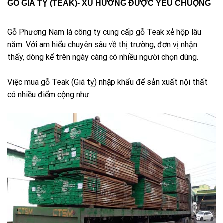
GỖ GIÁ TỴ (TEAK)- XU HƯỚNG ĐƯỢC YÊU CHUỘNG
Gỗ Phương Nam là công ty cung cấp gỗ Teak xẻ hộp lâu
năm. Với am hiểu chuyên sâu về thị trường, đơn vị nhận
thấy, dòng kể trên ngày càng có nhiều người chọn dùng.
Việc mua gỗ Teak (Giá tỵ) nhập khẩu để sản xuất nội thất
có nhiều điểm cộng như: