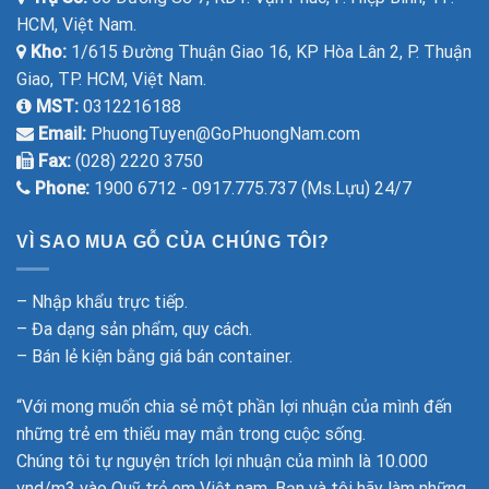
HCM, Việt Nam.
Kho:
1/615 Đường Thuận Giao 16, KP Hòa Lân 2, P. Thuận
Giao, TP. HCM, Việt Nam.
MST:
0312216188
Email:
PhuongTuyen@GoPhuongNam.com
Fax:
(028) 2220 3750
Phone:
1900 6712 - 0917.775.737 (Ms.Lựu) 24/7
VÌ SAO MUA GỖ CỦA CHÚNG TÔI?
– Nhập khẩu trực tiếp.
– Đa dạng sản phẩm, quy cách.
– Bán lẻ kiện bằng giá bán container.
“Với mong muốn chia sẻ một phần lợi nhuận của mình đến
những trẻ em thiếu may mắn trong cuộc sống.
Chúng tôi tự nguyện trích lợi nhuận của mình là 10.000
vnd/m3 vào Quỹ trẻ em Việt nam. Bạn và tôi hãy làm những