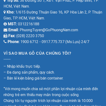
Trụ Sở:
56 Đường Số 7, KĐT. Vạn Phúc, P. Hiệp Bình, TP.
HCM, Việt Nam.
Kho:
1/615 Đường Thuận Giao 16, KP Hòa Lân 2, P. Thuận
Giao, TP. HCM, Việt Nam.
MST:
0312216188
Email:
PhuongTuyen@GoPhuongNam.com
Fax:
(028) 2220 3750
Phone:
1900 6712 - 0917.775.737 (Ms.Lựu) 24/7
VÌ SAO MUA GỖ CỦA CHÚNG TÔI?
– Nhập khẩu trực tiếp.
– Đa dạng sản phẩm, quy cách.
– Bán lẻ kiện bằng giá bán container.
“Với mong muốn chia sẻ một phần lợi nhuận của mình đến
những trẻ em thiếu may mắn trong cuộc sống.
Chúng tôi tự nguyện trích lợi nhuận của mình là 10.000