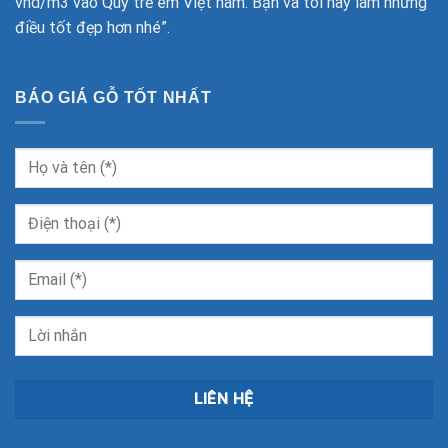
vnd/m3 vào Quỹ trẻ em Việt nam. Bạn và tôi hãy làm những
điều tốt đẹp hơn nhé”.
BÁO GIÁ GỖ TỐT NHẤT