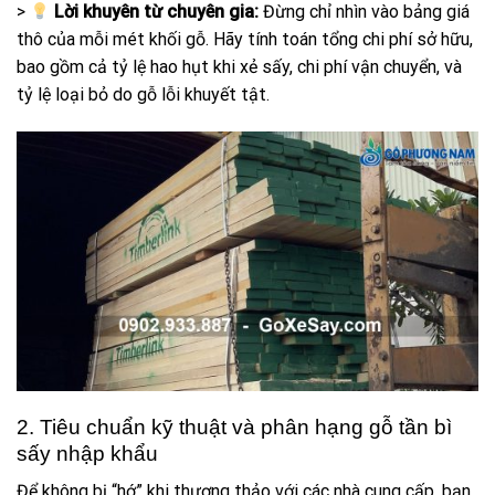
>
Lời khuyên từ chuyên gia:
Đừng chỉ nhìn vào bảng giá
thô của mỗi mét khối gỗ. Hãy tính toán tổng chi phí sở hữu,
bao gồm cả tỷ lệ hao hụt khi xẻ sấy, chi phí vận chuyển, và
tỷ lệ loại bỏ do gỗ lỗi khuyết tật.
2. Tiêu chuẩn kỹ thuật và phân hạng gỗ tần bì
sấy nhập khẩu
Để không bị “hớ” khi thương thảo với các nhà cung cấp, bạn