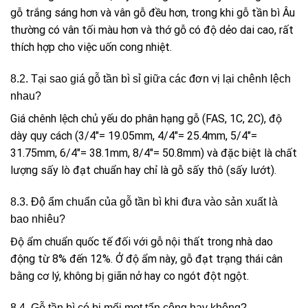
gỗ trắng sáng hơn và vân gỗ đều hơn, trong khi gỗ tần bì Âu
thường có vân tối màu hơn và thớ gỗ có độ dẻo dai cao, rất
thích hợp cho việc uốn cong nhiệt.
8.2. Tại sao giá gỗ tần bì sỉ giữa các đơn vị lại chênh lệch
nhau?
Giá chênh lệch chủ yếu do phân hạng gỗ (FAS, 1C, 2C), độ
dày quy cách (3/4″= 19.05mm, 4/4″= 25.4mm, 5/4″=
31.75mm, 6/4″= 38.1mm, 8/4″= 50.8mm) và đặc biệt là chất
lượng sấy lò đạt chuẩn hay chỉ là gỗ sấy thô (sấy lướt).
8.3. Độ ẩm chuẩn của gỗ tần bì khi đưa vào sản xuất là
bao nhiêu?
Độ ẩm chuẩn quốc tế đối với gỗ nội thất trong nhà dao
động từ 8% đến 12%. Ở độ ẩm này, gỗ đạt trạng thái cân
bằng cơ lý, không bị giãn nở hay co ngót đột ngột.
8.4. Gỗ tần bì có bị mối mọt tấn công hay không?