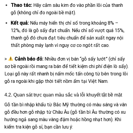
Thao tác:
Hãy cắm sâu kim đo vào phần lõi của thanh
gỗ (không chỉ đo ngoài bề mặt).
Kết quả:
Nếu máy hiển thị chỉ số trong khoảng 8% –
12%, đó là gỗ sấy đạt chuẩn. Nếu chỉ số vượt quá 15%,
thanh gỗ đó chưa đạt tiêu chuẩn để sản xuất ngay nội
thất phòng máy lạnh vì nguy cơ co ngót rất cao.
>
Cảnh báo đỏ:
Nhiều đơn vị bán “gỗ sấy lướt” (chỉ sấy
sơ bề ngoài rồi mang ra bán để tiết kiệm chi phí điện lò sấy).
Loại gỗ này rất nhanh bị nấm mốc tấn công từ bên trong lõi
gỗ ra ngoài khi gặp thời tiết nồm ẩm tại Việt Nam.
4.2. Quan sát trực quan màu sắc và lỗi khuyết tật bề mặt
Gỗ tần bì nhập khẩu từ Bắc Mỹ thường có màu sáng và vân
gỗ đều hơn gỗ nhập từ Châu Âu (gỗ tần bì Âu thường có xu
hướng ngả sang màu vàng đậm hoặc hồng nhạt hơn). Khi
kiểm tra kiện gỗ sỉ, bạn cần lưu ý: