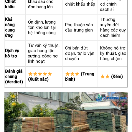
Chiết
khấu sâu cho
chiết khấu thấp
có chính
khấu
đơn hàng lớn
sách sỉ
Khả
Thường
Ổn định, lượng
năng
Phụ thuộc vào
xuyên đứt
tồn kho lớn tại
cung
cầu trung gian
hàng các quy
hệ thống cảng
ứng
cách hiếm
Tư vấn kỹ thuật,
Chỉ bán đứt
Không hỗ trợ
Dịch vụ
giao hàng tận
đoạn, tự lo vận
kỹ thuật, giao
hỗ trợ
xưởng, công nợ
chuyển
hàng chậm
linh hoạt
Đánh giá
(Trung
chung
(Kém)
(Xuất sắc)
bình)
(Verdict)