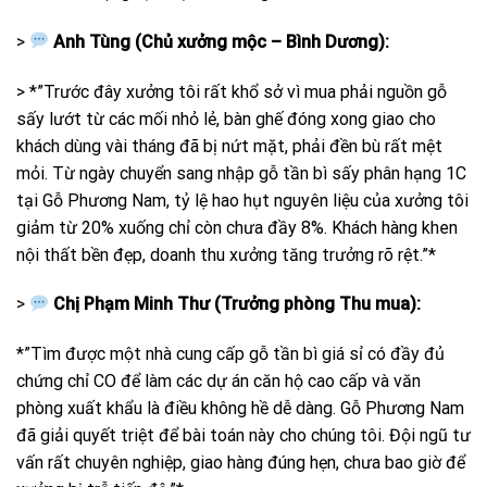
>
Anh Tùng (Chủ xưởng mộc – Bình Dương):
> *”Trước đây xưởng tôi rất khổ sở vì mua phải nguồn gỗ
sấy lướt từ các mối nhỏ lẻ, bàn ghế đóng xong giao cho
khách dùng vài tháng đã bị nứt mặt, phải đền bù rất mệt
mỏi. Từ ngày chuyển sang nhập gỗ tần bì sấy phân hạng 1C
tại Gỗ Phương Nam, tỷ lệ hao hụt nguyên liệu của xưởng tôi
giảm từ 20% xuống chỉ còn chưa đầy 8%. Khách hàng khen
nội thất bền đẹp, doanh thu xưởng tăng trưởng rõ rệt.”*
>
Chị Phạm Minh Thư (Trưởng phòng Thu mua):
*”Tìm được một nhà cung cấp gỗ tần bì giá sỉ có đầy đủ
chứng chỉ CO để làm các dự án căn hộ cao cấp và văn
phòng xuất khẩu là điều không hề dễ dàng. Gỗ Phương Nam
đã giải quyết triệt để bài toán này cho chúng tôi. Đội ngũ tư
vấn rất chuyên nghiệp, giao hàng đúng hẹn, chưa bao giờ để