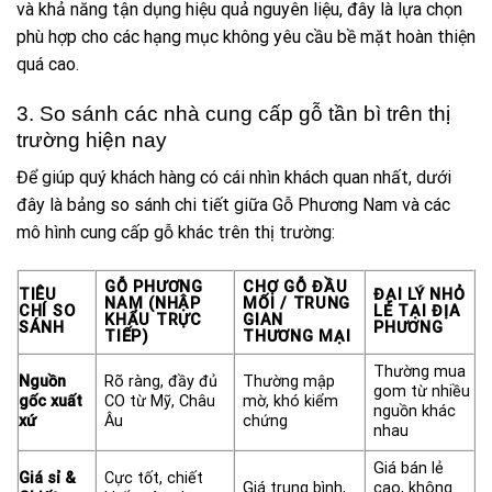
và khả năng tận dụng hiệu quả nguyên liệu, đây là lựa chọn
phù hợp cho các hạng mục không yêu cầu bề mặt hoàn thiện
quá cao.
3. So sánh các nhà cung cấp gỗ tần bì trên thị
trường hiện nay
Để giúp quý khách hàng có cái nhìn khách quan nhất, dưới
đây là bảng so sánh chi tiết giữa Gỗ Phương Nam và các
mô hình cung cấp gỗ khác trên thị trường:
GỖ PHƯƠNG
CHỢ GỖ ĐẦU
TIÊU
ĐẠI LÝ NHỎ
NAM (NHẬP
MỐI / TRUNG
CHÍ SO
LẺ TẠI ĐỊA
KHẨU TRỰC
GIAN
SÁNH
PHƯƠNG
TIẾP)
THƯƠNG MẠI
Thường mua
Nguồn
Rõ ràng, đầy đủ
Thường mập
gom từ nhiều
gốc xuất
CO từ Mỹ, Châu
mờ, khó kiểm
nguồn khác
xứ
Âu
chứng
nhau
Giá bán lẻ
Giá sỉ &
Cực tốt, chiết
Giá trung bình,
cao, không