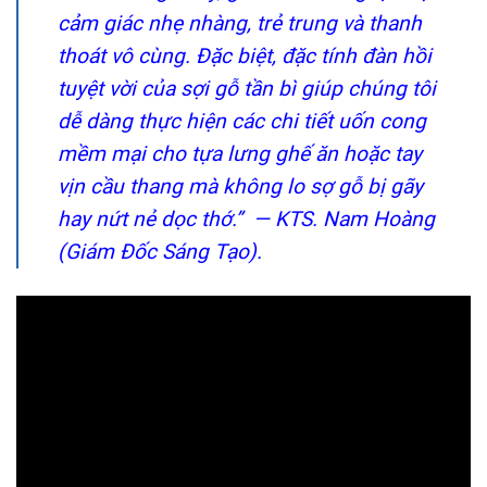
cảm giác nhẹ nhàng, trẻ trung và thanh
thoát vô cùng. Đặc biệt, đặc tính đàn hồi
tuyệt vời của sợi gỗ tần bì giúp chúng tôi
dễ dàng thực hiện các chi tiết uốn cong
mềm mại cho tựa lưng ghế ăn hoặc tay
vịn cầu thang mà không lo sợ gỗ bị gãy
hay nứt nẻ dọc thớ.”
— KTS. Nam Hoàng
(Giám Đốc Sáng Tạo).