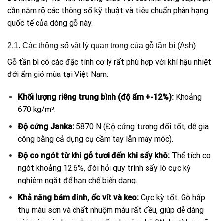
cần nắm rõ các thông số kỹ thuật và tiêu chuẩn phân hạng
quốc tế của dòng gỗ này.
2.1. Các thông số vật lý quan trọng của gỗ tần bì (Ash)
Gỗ tần bì có các đặc tính cơ lý rất phù hợp với khí hậu nhiệt
đới ẩm gió mùa tại Việt Nam:
Khối lượng riêng trung bình (độ ẩm +-12%):
Khoảng
670 kg/m³.
Độ cứng Janka:
5870 N (Độ cứng tương đối tốt, dễ gia
công bằng cả dụng cụ cầm tay lẫn máy móc).
Độ co ngót từ khi gỗ tươi đến khi sấy khô:
Thể tích co
ngót khoảng 12.6%, đòi hỏi quy trình sấy lò cực kỳ
nghiêm ngặt để hạn chế biến dạng.
Khả năng bám đinh, ốc vít và keo:
Cực kỳ tốt. Gỗ hấp
thụ màu sơn và chất nhuộm màu rất đều, giúp dễ dàng