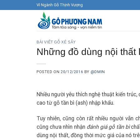
Skip
Vì Ngành Gỗ Thịnh Vượng
to
content
BÀI VIẾT GỖ XẺ SẤY
Những đồ dùng nội thất 
POSTED ON
20/12/2016
BY
@DMIN
Nhiều người yêu thích nghệ thuật kiến trúc,
cao từ gỗ tần bì (ash) nhập khẩu.
Tuy nhiên, cũng còn rất nhiều người vẫn c
cũng chưa nhìn nhận
đánh giá gỗ tần bì
chất
dùng nội thất, đồng thời mức giá của nó tr