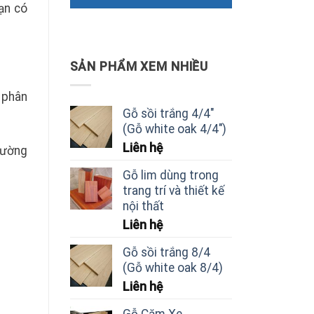
bạn có
SẢN PHẨM XEM NHIỀU
 phân
Gỗ sồi trắng 4/4"
(Gỗ white oak 4/4")
Liên hệ
rường
Gỗ lim dùng trong
trang trí và thiết kế
nội thất
Liên hệ
Gỗ sồi trắng 8/4
(Gỗ white oak 8/4)
Liên hệ
Gỗ Căm Xe