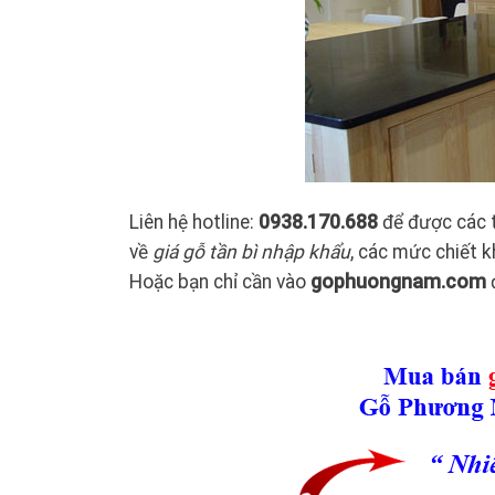
Liên hệ hotline:
0938.170.688
để được các 
về
giá gỗ tần bì nhập khẩu
, các mức chiết k
Hoặc bạn chỉ cần vào
gophuongnam.com
đ