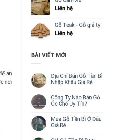
Liên hệ
Gỗ Teak - Gỗ giá tỵ
Liên hệ
BÀI VIẾT MỚI
để an
Địa Chỉ Bán Gỗ Tần Bì
c nơi
Nhập Khẩu Giá Rẻ
Công Ty Nào Bán Gỗ
Óc Chó Uy Tín?
Mua Gỗ Tần Bì Ở Đâu
Giá Rẻ
.