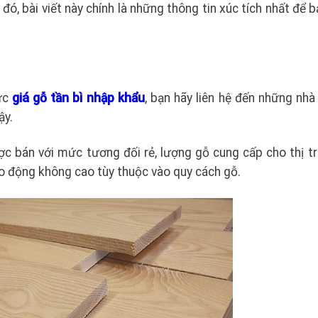
đó, bài viết này chính là những thông tin xúc tích nhất để 
ức
giá gỗ tần bì nhập khẩu
, bạn hãy liên hệ đến những nhà
ậy.
ược bán với mức tương đối rẻ, lượng gỗ cung cấp cho thị t
 động không cao tùy thuộc vào quy cách gỗ.