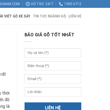
NGNAM.COM
HỖ TRỢ: 24/7
1900 6712
ÀI VIẾT GỖ XẺ SẤY
TIN TỨC NGÀNH GỖ
LIÊN HỆ
BÁO GIÁ GỖ TỐT NHẤT
 rất
 thời
ến đồ
ng là