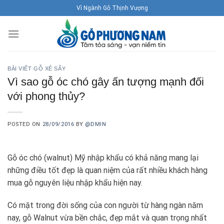
Skip
Vì Ngành Gỗ Thịnh Vượng
to
content
BÀI VIẾT GỖ XẺ SẤY
Vì sao gỗ óc chó gây ấn tượng mạnh đối
với phong thủy?
POSTED ON
28/09/2016
BY
@DMIN
Gỗ óc chó (walnut) Mỹ nhập khẩu có khả năng mang lại
những điều tốt đẹp là quan niệm của rất nhiều khách hàng
mua gỗ nguyên liệu nhập khẩu hiện nay.
Có mặt trong đời sống của con người từ hàng ngàn năm
nay, gỗ Walnut vừa bền chắc, đẹp mắt và quan trọng nhất