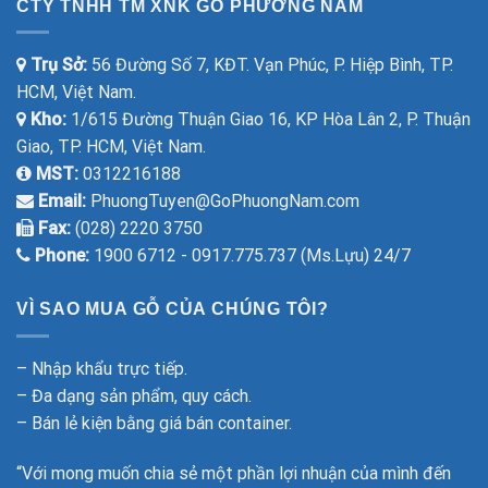
CTY TNHH TM XNK GỖ PHƯƠNG NAM
Trụ Sở:
56 Đường Số 7, KĐT. Vạn Phúc, P. Hiệp Bình, TP.
HCM, Việt Nam.
Kho:
1/615 Đường Thuận Giao 16, KP Hòa Lân 2, P. Thuận
Giao, TP. HCM, Việt Nam.
MST:
0312216188
Email:
PhuongTuyen@GoPhuongNam.com
Fax:
(028) 2220 3750
Phone:
1900 6712 - 0917.775.737 (Ms.Lựu) 24/7
VÌ SAO MUA GỖ CỦA CHÚNG TÔI?
– Nhập khẩu trực tiếp.
– Đa dạng sản phẩm, quy cách.
– Bán lẻ kiện bằng giá bán container.
“Với mong muốn chia sẻ một phần lợi nhuận của mình đến