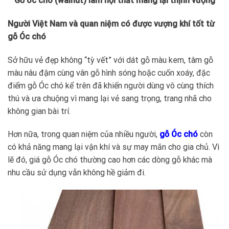
Gỗ óc chó (walnut) làm nội thất mang lại thịnh vượng
Người Việt Nam và quan niệm có được vượng khí tốt từ
gỗ Óc chó
Sở hữu vẻ đẹp không “tỳ vết” với dát gỗ màu kem, tâm gỗ
màu nâu đậm cùng vân gỗ hình sóng hoặc cuốn xoáy, đặc
điểm gỗ Óc chó kể trên đã khiến người dùng vô cùng thích
thú và ưa chuộng vì mang lại vẻ sang trọng, trang nhã cho
không gian bài trí.
Hơn nữa, trong quan niệm của nhiều người,
gỗ Óc chó
còn
có khả năng mang lại vận khí và sự may mắn cho gia chủ. Vì
lẽ đó, giá gỗ Óc chó thường cao hơn các dòng gỗ khác mà
nhu cầu sử dụng vẫn không hề giảm đi.