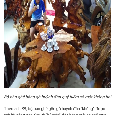
Bộ bàn ghế bằng gỗ huỳnh đàn quý hiếm có một không hai
Theo anh Sỹ, bộ bàn ghế gốc gỗ huỳnh đàn “khủng” được