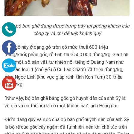
Hiện bộ bàn ghế đang được trưng bày tại phòng khách của
công ty và chỉ để tiếp khách quý
Loại gỗ này ở dạng gỗ tròn có mức thuế 600 triệu
đồng/khối; phần gốc, rễ tính thuế 500.000 đồng/kg. Giá tính
thuế một số sản vật tự nhiên nổi tiếng ở Quảng Nam như
yến sào loại 1 (chủ yếu ở Cù Lao Chàm) 73 triệu đồng/kg,
sâm Ngọc Linh (khu vực giáp ranh tỉnh Kon Tum) 30 triệu
đồng/kg.
“Như vậy, bộ bàn ghế bằng gốc gỗ huỳnh đàn của anh Sỹ là
vô giá và có thể nói là có một không hai”, anh Hùng nói.
Điểm đáng quý và độc của bộ bàn ghế huỳnh đàn của anh Sỹ
là bộ rế của gốc cây ngậm đá tự nhiên, nên khi chế tác trên