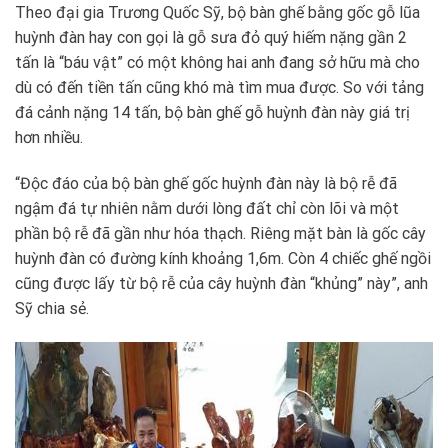
Theo đại gia Trương Quốc Sỹ, bộ bàn ghế bằng gốc gỗ lũa
huỳnh đàn hay con gọi là gỗ sưa đỏ quý hiếm nặng gần 2
tấn là “báu vật” có một không hai anh đang sở hữu mà cho
dù có đến tiền tấn cũng khó mà tìm mua được. So với tảng
đá cảnh nặng 14 tấn, bộ bàn ghế gỗ huỳnh đàn này giá trị
hơn nhiều.
“Độc đáo của bộ bàn ghế gốc huỳnh đàn này là bộ rễ đã
ngậm đá tự nhiên nằm dưới lòng đất chỉ còn lõi và một
phần bộ rễ đã gần như hóa thạch. Riêng mặt bàn là gốc cây
huỳnh đàn có đường kính khoảng 1,6m. Còn 4 chiếc ghế ngồi
cũng được lấy từ bộ rễ của cây huỳnh đàn “khủng” này”, anh
Sỹ chia sẻ.