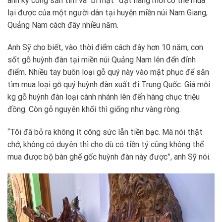
anh kỳ công săn tìm và “bí mật” đặt hàng mới có thể mua
lại được của một người dân tại huyện miền núi Nam Giang,
Quảng Nam cách đây nhiều năm.
Anh Sỹ cho biết, vào thời điểm cách đây hơn 10 năm, cơn
sốt gỗ huỳnh đàn tại miền núi Quảng Nam lên đến đỉnh
điểm. Nhiều tay buôn loại gỗ quý này vào mật phục để săn
tìm mua loại gỗ quý huỳnh đàn xuất đi Trung Quốc. Giá mỗi
kg gỗ huỳnh đàn loại cành nhánh lên đến hàng chục triệu
đồng. Còn gỗ nguyên khối thì giống như vàng ròng.
“Tôi đã bỏ ra không ít công sức lẫn tiền bạc. Mà nói thật
chớ, không có duyên thì cho dù có tiền tỷ cũng không thể
mua được bộ bàn ghế gốc huỳnh đàn này được”, anh Sỹ nói.