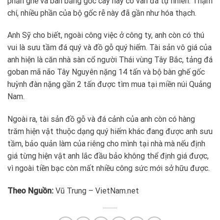
phần ghế và bàn bằng gốc cây này có vân đá tự nhiên. Thậm
chí, nhiều phần của bộ gốc rễ này đã gần như hóa thạch.
Anh Sỹ cho biết, ngoài công việc ở công ty, anh còn có thú
vui là sưu tầm đá quý và đồ gỗ quý hiếm. Tài sản vô giá của
anh hiện là căn nhà sàn cổ người Thái vùng Tây Bắc, tảng đá
goban mã não Tây Nguyên nặng 14 tấn và bộ bàn ghế gốc
huỳnh đàn nặng gần 2 tấn được tìm mua tại miền núi Quảng
Nam.
Ngoài ra, tài sản đồ gỗ và đá cảnh của anh còn có hàng
trăm hiện vật thuộc dạng quý hiếm khác đang được anh sưu
tầm, bảo quản làm của riêng cho mình tại nhà mà nếu định
giá từng hiện vật anh lắc đầu bảo không thể định giá được,
vì ngoài tiền bạc còn mất nhiều công sức mới sở hữu được.
Theo Nguồn:
Vũ Trung – VietNam.net