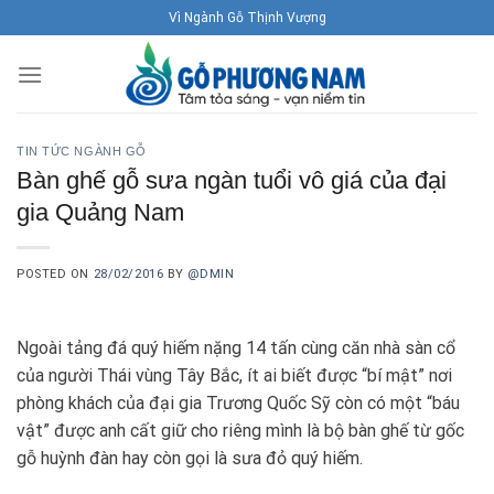
Skip
Vì Ngành Gỗ Thịnh Vượng
to
content
TIN TỨC NGÀNH GỖ
Bàn ghế gỗ sưa ngàn tuổi vô giá của đại
gia Quảng Nam
POSTED ON
28/02/2016
BY
@DMIN
Ngoài tảng đá quý hiếm nặng 14 tấn cùng căn nhà sàn cổ
của người Thái vùng Tây Bắc, ít ai biết được “bí mật” nơi
phòng khách của đại gia Trương Quốc Sỹ còn có một “báu
vật” được anh cất giữ cho riêng mình là bộ bàn ghế từ gốc
gỗ huỳnh đàn hay còn gọi là sưa đỏ quý hiếm.