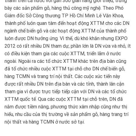
thành trên cả nước với gần 300 gian hàng giới thiệu, trưng
bày các sản phẩm gỗ, hàng thủ công mỹ nghệ. Theo Phó
Giám đốc Sở Công thương TP Hồ Chí Minh Lê Văn Khoa,
thành phố luôn quan tâm đến hoạt động XTTM cho các DN
ngành chế biến gỗ và các hoạt động XTTM của thành phố
luôn được DN hưởng ứng. Vì thế, dù khó khăn nhưng EXPO
2012 có rất nhiều DN tham dự, phần lớn là DN vừa và nhỏ, ít
có điều kiện tham gia các cuộc XTTM, triển lãm ở nước
ngoài. Ngoài ra các tổ chức XTTM khác trên địa bàn cũng
đã tổ chức nhiều cuộc XTTM tại chỗ cho DN chế biến gỗ,
hàng TCMN và trang trí nội thất. Các cuộc xúc tiến này
được rất nhiều DN trên địa bàn và các tỉnh, thành lân cận
tham gia vì được trực tiếp tiếp cận với DN và các tổ chức
XTTM quốc tế. Qua các cuộc XTTM tại chỗ trên, DN đã
nắm được tiềm năng, phương thức xâm nhập cũng như thị
hiếu, nhu cầu của thị trường về sản phẩm gỗ, hàng trang trí
nội thất và hàng TCMN ở nước sở tại.