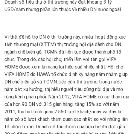
Doanh số tiêu thụ ở thị trường này đạt khoảng 3 tỷ
USD/năm nhưng phần lớn thuộc về nhiều DN nước ngoài.
Vì thế, để hỗ trợ DN ở thị trường này, nhiều hoạt động xúc
tiến thương mại (XTTM) thị trường nội địa dành cho DN
ngành chế biến gỗ, TCMN đã liên tục được thành phố tổ
chức. Trong đó, các hội chợ, triển lãm với tên gọi VIFA
HOME được xem là mang lại hiệu quả nhiều nhất. Hội chợ
VIFA HOME do HAWA tổ chức định kỳ hằng năm nhằm giúp
DN chế biến gỗ và TCMN tiếp cận thị trường trong nước,
nắm bắt xu hướng, thị hiếu người tiêu dùng nội địa và mở
rộng kênh phân phối. Năm 2012, VIFA HOME có sự tham gia
của hơn 90 DN với 315 gian hàng, tăng 15% so với năm
2011, thu hút bình quân 2.550 lượt khách/ngày và đây là
năm có số lượt khách tham quan cao nhất so với những lần
tổ chức trước. Doanh số thu được qua hội chợ đã đạt gần