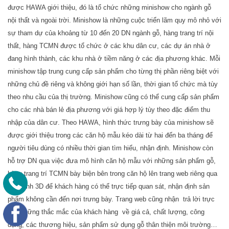
được HAWA giới thiệu, đó là tổ chức những minishow cho ngành gỗ
nội thất và ngoài trời. Minishow là những cuộc triển lãm quy mô nhỏ với
sự tham dự của khoảng từ 10 đến 20 DN ngành gỗ, hàng trang trí nội
thất, hàng TCMN được tổ chức ở các khu dân cư, các dự án nhà ở
đang hình thành, các khu nhà ở tiềm năng ở các địa phương khác. Mỗi
minishow tập trung cung cấp sản phẩm cho từng thị phần riêng biệt với
những chủ đề riêng và không giới hạn số lần, thời gian tổ chức mà tùy
theo nhu cầu của thị trường. Minishow cũng có thể cung cấp sản phẩm
cho các nhà bán lẻ địa phương với giá hợp lý tùy theo đặc điểm thu
nhập của dân cư. Theo HAWA, hình thức trưng bày của minishow sẽ
được giới thiệu trong các căn hộ mẫu kéo dài từ hai đến ba tháng để
người tiêu dùng có nhiều thời gian tìm hiểu, nhận định. Minishow còn
hỗ trợ DN qua việc đưa mô hình căn hộ mẫu với những sản phẩm gỗ,
hàng trang trí TCMN bày biện bên trong căn hộ lên trang web riêng qua
hình ảnh 3D để khách hàng có thể trực tiếp quan sát, nhận định sản
phẩm không cần đến nơi trưng bày. Trang web cũng nhận trả lời trực
tiếp những thắc mắc của khách hàng về giá cả, chất lượng, công
dụng, các thương hiệu, sản phẩm sử dụng gỗ thân thiện môi trường…