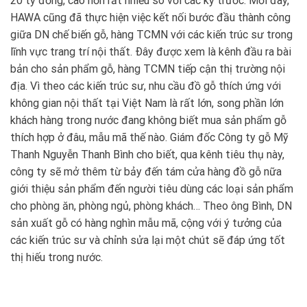
20 tỷ đồng, cao hơn rất nhiều so với các kỳ trước. Mới đây,
HAWA cũng đã thực hiện việc kết nối bước đầu thành công
giữa DN chế biến gỗ, hàng TCMN với các kiến trúc sư trong
lĩnh vực trang trí nội thất. Ðây được xem là kênh đầu ra bài
bản cho sản phẩm gỗ, hàng TCMN tiếp cận thị trường nội
địa. Vì theo các kiến trúc sư, nhu cầu đồ gỗ thích ứng với
không gian nội thất tại Việt Nam là rất lớn, song phần lớn
khách hàng trong nước đang không biết mua sản phẩm gỗ
thích hợp ở đâu, mẫu mã thế nào. Giám đốc Công ty gỗ Mỹ
Thanh Nguyễn Thanh Bình cho biết, qua kênh tiêu thụ này,
công ty sẽ mở thêm từ bảy đến tám cửa hàng đồ gỗ nữa
giới thiệu sản phẩm đến người tiêu dùng các loại sản phẩm
cho phòng ăn, phòng ngủ, phòng khách… Theo ông Bình, DN
sản xuất gỗ có hàng nghìn mẫu mã, cộng với ý tưởng của
các kiến trúc sư và chỉnh sửa lại một chút sẽ đáp ứng tốt
thị hiếu trong nước.