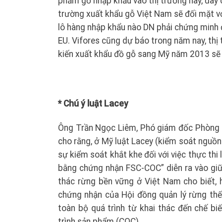
phẩm gỗ nhập khẩu vào thị trường này, đây c
trường xuất khẩu gỗ Việt Nam sẽ đối mặt với
lô hàng nhập khẩu nào DN phải chứng minh đ
EU. Vifores cũng dự báo trong năm nay, thị 
kiến xuất khẩu đồ gỗ sang Mỹ năm 2013 sẽ
* Chú ý luật Lacey
Ông Trần Ngọc Liêm, Phó giám đốc Phòng 
cho rằng, ở Mỹ luật Lacey (kiểm soát nguồn
sự kiểm soát khắt khe đối với việc thực thi
bằng chứng nhận FSC-COC” diễn ra vào giữa 
thác rừng bền vững ở Việt Nam cho biết, 
chứng nhận của Hội đồng quản lý rừng thế
toàn bộ quá trình từ khai thác đến chế bi
trình sản phẩm (COC).