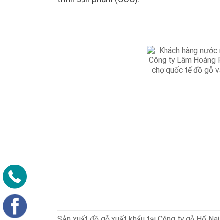
Sản xuất đồ gỗ xuất khẩu tại Công ty gỗ Hố Nai