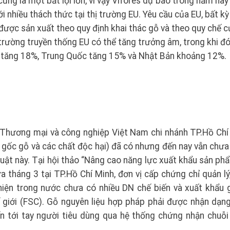
ũng là một bất lợi lớn, vì vậy Vifores dự báo trong năm nay 
 nhiều thách thức tại thị trường EU. Yêu cầu của EU, bất k
ược sản xuất theo quy định khai thác gỗ và theo quy chế c
trường truyền thống EU có thể tăng trưởng âm, trong khi đó
 tăng 18%, Trung Quốc tăng 15% và Nhật Bản khoảng 12%.
Thương mại và công nghiệp Việt Nam chi nhánh TP.Hồ Chí
 gốc gỗ và các chất độc hại) đã có nhưng đến nay vẫn chưa
 luật này. Tại hội thảo “Nâng cao năng lực xuất khẩu sản p
tháng 3 tại TP.Hồ Chí Minh, đơn vị cấp chứng chỉ quản lý,
hiện trong nước chưa có nhiều DN chế biến và xuất khẩu 
 giới (FSC). Gỗ nguyên liệu hợp pháp phải được nhận dạng
ến tới tay người tiêu dùng qua hệ thống chứng nhận chuỗi