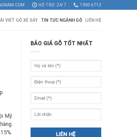
NGNAM.COM
HỖ TRỢ: 24/7
1900 6712
ÀI VIẾT GỖ XẺ SẤY
TIN TỨC NGÀNH GỖ
LIÊN HỆ
BÁO GIÁ GỖ TỐT NHẤT
ệp
ội Mỹ
 hàng
 15%.