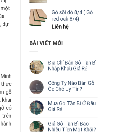
thị
ỳ một
Gỗ sồi đỏ 8/4 ( Gỗ
ủa
red oak 8/4)
, dự
Liên hệ
BÀI VIẾT MỚI
Địa Chỉ Bán Gỗ Tần Bì
Nhập Khẩu Giá Rẻ
 Minh
Công Ty Nào Bán Gỗ
 thực
Óc Chó Uy Tín?
hẩm gỗ
 khai
Mua Gỗ Tần Bì Ở Đâu
gỗ có
Giá Rẻ
 trên
Giá Gỗ Tần Bì Bao
 hành
Nhiêu Tiền Một Khối?