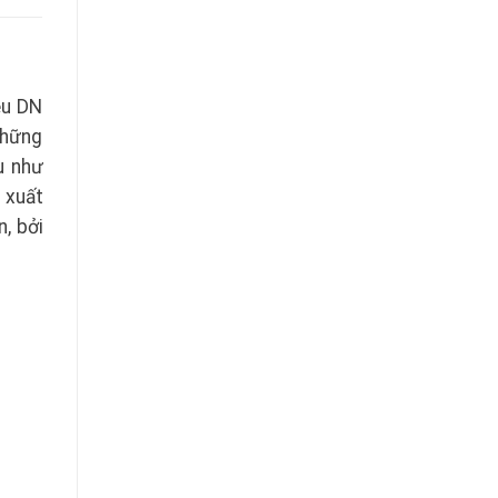
ều DN
 những
u như
 xuất
, bởi