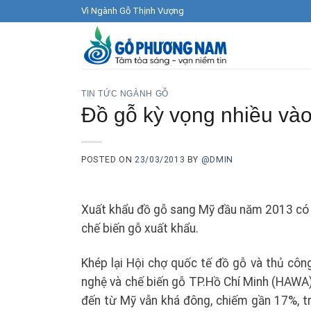
Skip
Vì Ngành Gỗ Thịnh Vượng
to
content
TIN TỨC NGÀNH GỖ
Đồ gỗ kỳ vọng nhiều vào
POSTED ON
23/03/2013
BY
@DMIN
Xuất khẩu đồ gỗ sang Mỹ đầu năm 2013 có tí
chế biến gỗ xuất khẩu.
Khép lại Hội chợ quốc tế đồ gỗ và thủ cô
nghệ và chế biến gỗ TP.Hồ Chí Minh (HAWA)
đến từ Mỹ vẫn khá đông, chiếm gần 17%, tr