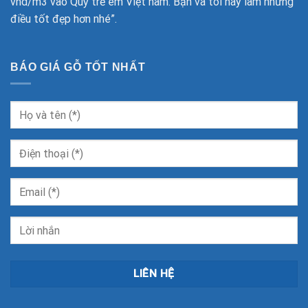
vnd/m3 vào Quỹ trẻ em Việt nam. Bạn và tôi hãy làm những
điều tốt đẹp hơn nhé”.
BÁO GIÁ GỖ TỐT NHẤT