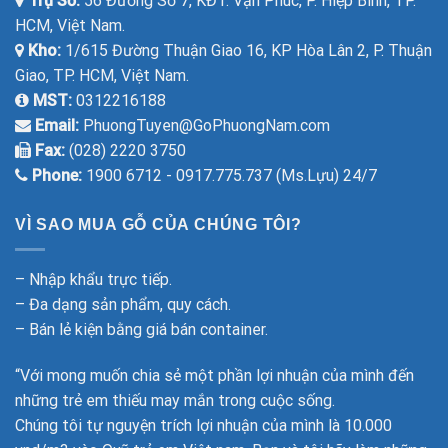
Trụ Sở:
56 Đường Số 7, KĐT. Vạn Phúc, P. Hiệp Bình, TP.
HCM, Việt Nam.
Kho:
1/615 Đường Thuận Giao 16, KP Hòa Lân 2, P. Thuận
Giao, TP. HCM, Việt Nam.
MST:
0312216188
Email:
PhuongTuyen@GoPhuongNam.com
Fax:
(028) 2220 3750
Phone:
1900 6712 - 0917.775.737 (Ms.Lựu) 24/7
VÌ SAO MUA GỖ CỦA CHÚNG TÔI?
– Nhập khẩu trực tiếp.
– Đa dạng sản phẩm, quy cách.
– Bán lẻ kiện bằng giá bán container.
“Với mong muốn chia sẻ một phần lợi nhuận của mình đến
những trẻ em thiếu may mắn trong cuộc sống.
Chúng tôi tự nguyện trích lợi nhuận của mình là 10.000