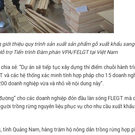
iới thiệu quy trình sản xuất sản phẩm gỗ xuất khẩu sang 
Hỗ trợ Tiến trình Đàm phán VPA/FELGT tại Việt Nam
a sẻ: “Dự án sẽ tiếp tục xây dựng thí điểm chuỗi hành tr
T và các hệ thống xác minh tính hợp pháp cho 15 doanh ng
00 doanh nghiệp vừa và nhỏ về nội dung này”.
n đường” cho các doanh nghiệp đón đầu làn sóng FLEGT mà
gười trồng rừng nguyên liệu phục vụ cho nhu cầu xuất khẩu
Lộc, tỉnh Quảng Nam, hàng trăm hộ nông dân trồng rừng hợp 