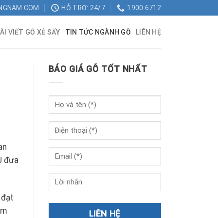
NGNAM.COM
HỖ TRỢ: 24/7
1900 6712
ÀI VIẾT GỖ XẺ SẤY
TIN TỨC NGÀNH GỖ
LIÊN HỆ
BÁO GIÁ GỖ TỐT NHẤT
an
U đưa
đạt
âm