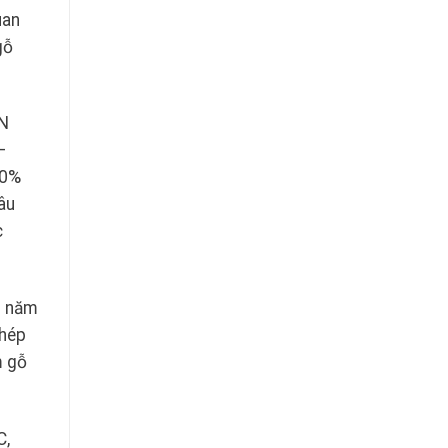
uan
gỗ
CN
–
80%
âu
c
g năm
khép
m gỗ
C,