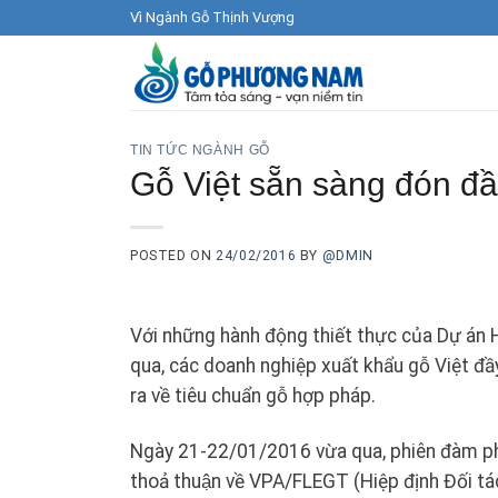
Skip
Vì Ngành Gỗ Thịnh Vượng
to
content
TIN TỨC NGÀNH GỖ
Gỗ Việt sẵn sàng đón đ
POSTED ON
24/02/2016
BY
@DMIN
Với những hành động thiết thực của Dự án 
qua, các doanh nghiệp xuất khẩu gỗ Việt đầ
ra về tiêu chuẩn gỗ hợp pháp.
Ngày 21-22/01/2016 vừa qua, phiên đàm phán 
thoả thuận về VPA/FLEGT (Hiệp định Đối t