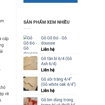
Nam
SẢN PHẨM XEM NHIỀU
Gỗ Gõ Đỏ - Gỗ
à cấp
doussie
ng
Liên hệ
ải
Gỗ tần bì 6/4 (Gỗ
Ash 6/4)
6
Liên hệ
Gỗ sồi trắng 4/4"
(Gỗ white oak 4/4")
 khó
Liên hệ
ệp về
Gỗ lim dùng trong
u.
trang trí và thiết kế