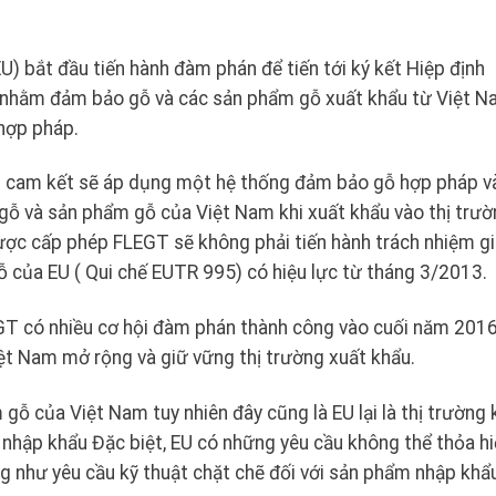
) bắt đầu tiến hành đàm phán để tiến tới ký kết Hiệp định
 nhằm đảm bảo gỗ và các sản phẩm gỗ xuất khẩu từ Việt 
hợp pháp.
Nam cam kết sẽ áp dụng một hệ thống đảm bảo gỗ hợp pháp v
ỗ và sản phẩm gỗ của Việt Nam khi xuất khẩu vào thị trườ
ợc cấp phép FLEGT sẽ không phải tiến hành trách nhiệm gi
ỗ của EU ( Qui chế EUTR 995) có hiệu lực từ tháng 3/2013.
GT có nhiều cơ hội đàm phán thành công vào cuối năm 201
iệt Nam mở rộng và giữ vững thị trường xuất khẩu.
 gỗ của Việt Nam tuy nhiên đây cũng là EU lại là thị trường
á nhập khẩu Đặc biệt, EU có những yêu cầu không thể thỏa hi
 như yêu cầu kỹ thuật chặt chẽ đối với sản phẩm nhập khẩ