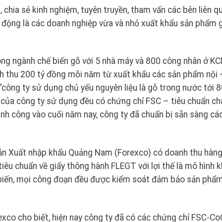
, chia sẻ kinh nghiệm, tuyên truyền, tham vấn các bên liên q
ác động là các doanh nghiệp vừa và nhỏ xuất khẩu sản phẩm 
ng ngành chế biến gỗ với 5 nhà máy và 800 công nhân ở K
h thu 200 tỷ đồng mỗi năm từ xuất khẩu các sản phẩm nội 
 “công ty sử dụng chủ yếu nguyên liệu là gỗ trong nước tới 
 của công ty sử dụng đều có chứng chỉ FSC – tiêu chuẩn ch
h công vào cuối năm nay, công ty đã chuẩn bị sẵn sàng cá
ản Xuất nhập khẩu Quảng Nam (Forexco) có doanh thu hàn
 tiêu chuẩn về giấy thông hành FLEGT với lợi thế là mô hình 
hế biến, mọi công đoạn đều được kiểm soát đảm bảo sản phẩ
o cho biết, hiện nay công ty đã có các chứng chỉ FSC-Co