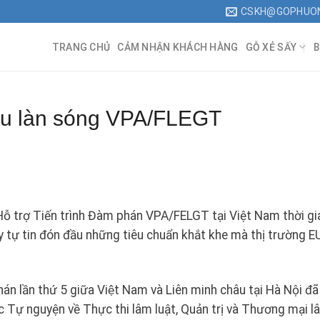
CSKH@GOPHUO
TRANG CHỦ
CẢM NHẬN KHÁCH HÀNG
GỖ XẺ SẤY
B
ầu làn sóng VPA/FLEGT
Hỗ trợ Tiến trình Đàm phán VPA/FELGT tại Việt Nam thời gi
y tự tin đón đầu những tiêu chuẩn khắt khe mà thị trường E
lần thứ 5 giữa Việt Nam và Liên minh châu tại Hà Nội đã 
ác Tự nguyện về Thực thi lâm luật, Quản trị và Thương mại l