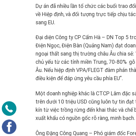
Dự án đã nhiều lần tổ chức các buổi trao đổi
về Hiệp định, và đối tượng trực tiếp chịu t
sang EU.
Đại diện Công ty CP Cẩm Hà – DN Top 5 tro
Điện Ngọc, Điện Bàn (Quảng Nam) đạt doan
ngoại thất sang thị trường châu Âu chia sẻ:
chủ yếu từ các tỉnh miền Trung, 70-80% gỗ
Âu. Nếu hiệp định VPA/FLEGT đàm phán thàn
điều kiện để đáp ứng yêu cầu phía EU”.
Một doanh nghiệp khác là CTCP Lâm đặc s
trên dưới 10 triệu USD cũng luôn tự tin đạt
kín từ việc trồng rừng đến khai thác và c
xuất khẩu có nguồn gốc rõ ràng, minh bạch.
Ông Đặng Công Quang – Phó giám đốc Forexc