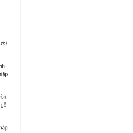
thị
ình
hiệp
 còn
 gỗ
pháp