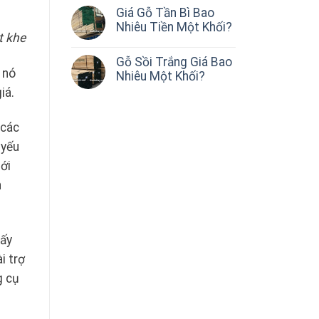
Giá Gỗ Tần Bì Bao
Nhiêu Tiền Một Khối?
t khe
Gỗ Sồi Trắng Giá Bao
 nó
Nhiêu Một Khối?
iá.
 các
 yếu
ới
n
iấy
i trợ
g cụ