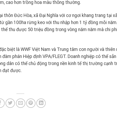
ăm, cao hơn trồng hoa màu thông thường.
i thôn Đức Hòa, xã Đại Nghĩa với cơ ngơi khang trang tại x
 từ gần 100ha rừng keo với thu nhập hơn 1 tỷ đồng mỗi năm
ó thể thu được 50 triệu đồng trong vòng năm năm mà chi ph
đặc biệt là WWF Việt Nam và Trung tâm con người và thiên 
ình đàm phán Hiệp định VPA/FLEGT. Doanh nghiệp có thể sẵn
g dân có thể chủ động trong nền kinh tế thị trường cạnh t
n đạt được.