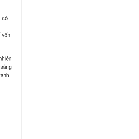
ã có
.
í vốn
nhiên
 sàng
ranh