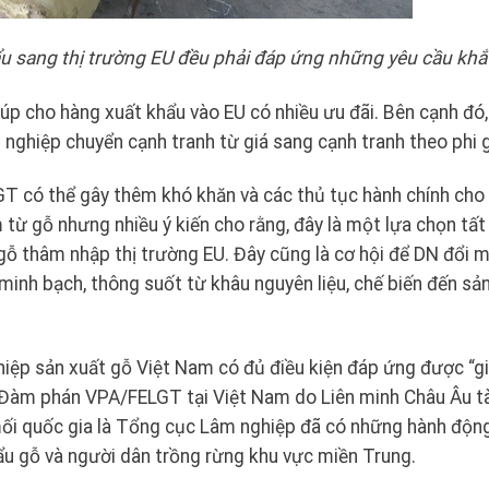
ẩu sang thị trường EU đều phải đáp ứng những yêu cầu khắ
iúp cho hàng xuất khẩu vào EU có nhiều ưu đãi. Bên cạnh đó,
nghiệp chuyển cạnh tranh từ giá sang cạnh tranh theo phi g
GT có thể gây thêm khó khăn và các thủ tục hành chính cho
từ gỗ nhưng nhiều ý kiến cho rằng, đây là một lựa chọn tất
 thâm nhập thị trường EU. Đây cũng là cơ hội để DN đổi m
inh bạch, thông suốt từ khâu nguyên liệu, chế biến đến sả
iệp sản xuất gỗ Việt Nam có đủ điều kiện đáp ứng được “g
h Đàm phán VPA/FELGT tại Việt Nam do Liên minh Châu Âu tà
i quốc gia là Tổng cục Lâm nghiệp đã có những hành độn
ẩu gỗ và người dân trồng rừng khu vực miền Trung.