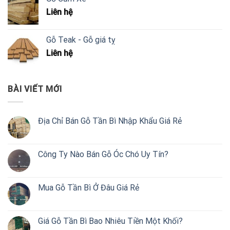
Liên hệ
Gỗ Teak - Gỗ giá tỵ
Liên hệ
BÀI VIẾT MỚI
Địa Chỉ Bán Gỗ Tần Bì Nhập Khẩu Giá Rẻ
Công Ty Nào Bán Gỗ Óc Chó Uy Tín?
Mua Gỗ Tần Bì Ở Đâu Giá Rẻ
Giá Gỗ Tần Bì Bao Nhiêu Tiền Một Khối?