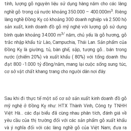
tính, lượng gỗ nguyên liệu sử dụng hàng năm cho các làng
3
nghề gỗ trong cả nước khoảng 350.000 – 400.000m
. Riêng
làng nghề Đồng Kỵ có khoảng 300 doanh nghiệp và 2.500 hộ
sản xuất, kinh doanh đồ gỗ mỹ nghệ với lượng gỗ sử dụng
3/
bình quân khoảng 34.000 m
năm, chủ yếu là gỗ hương, gỗ
trắc nhập khẩu từ Lào, Campuchia, Thái Lan. Sản phẩm của
Đồng Kỵ là giường, tủ, bàn ghế, sập, tượng gỗ… bán trong
nước (chiếm 20%) và xuất khẩu ( 80%) với tổng doanh thu
đạt 800 -1.000 tỷ đồng/năm, mang lại cuộc sống sung túc,
cơ sở vật chất khang trang cho người dân nơi đây.
Sau khi đi thực tế một số cơ sở sản xuất kinh doanh đồ gỗ
mỹ nghệ ở Đồng Kỵ như: HTX Thành Vinh, Công ty TNHH
Việt Hà… các đại biểu đã cùng nhau phân tích, đánh giá về
yêu cầu của thị trường đối với các sản phẩm gỗ xuất khẩu
và ý nghĩa đối với các làng nghề gỗ của Việt Nam; đưa ra