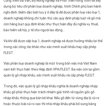
Cũng theo bà Vân, Bộ Nông nghiệp và Phát triển nông thôn sẽ xây
dựng bộ tiêu chí phân loại doanh nghiệp, trình Chính phủ ban hành
nghị định. Điểm đặc biệt lưu ý ở đây là để được phân loại vào loại 1,
doanh nghiệp không chỉ tuân thủ các quy định pháp luật về gỗ mà
còn hàng loạt quy định khác như thực hiện đầy đủ nghĩa vụ thuế,
bảo hiểm xã hội, y tế cho người lao động…
Và khi đã được xếp loại 1, doanh nghiệp sẽ được hưởng nhiều lợi thế
trong các công tác khác như xác minh xuất khẩu hay cấp phép
FLEGT.
Việc phân loại doanh nghiệp là một trong bốn việc mà Việt Nam
cam kết thực hiện theo Hiệp định VPA/FLEGT. Ba việc còn lại gồm
quản lý gỗ nhập khẩu; xác minh xuất khẩu và cấp phép FLEGT.
Trong đó, việc quản lý gỗ nhập khẩu nghĩa là doanh nghiệp nhập
khẩu gỗ phải thực hiện trách nhiệm giải trình về nguồn gốc gỗ
nhập khẩu thông qua bản kê khai. Nếu gỗ đến từ vùng địa lý rủi ro
hoặc thuộc loài rủi ro cao thì nhà nhập khẩu phài bổ sung bằng