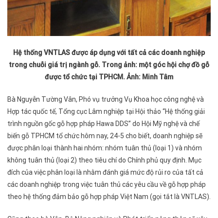
Hệ thống VNTLAS được áp dụng với tất cả các doanh nghiệp
trong chuỗi giá trị ngành gỗ. Trong ảnh: một góc hội chợ đồ gỗ
được tổ chức tại TPHCM. Ảnh: Minh Tâm
Bà Nguyễn Tường Vân, Phó vụ trưởng Vụ Khoa học công nghệ và
Hợp tác quốc tế, Tổng cục Lâm nghiệp tại Hội thảo “Hệ thống giải
trình nguồn gốc gỗ hợp pháp Hawa DDS” do Hội Mỹ nghệ và chế
biến gỗ TPHCM tổ chức hôm nay, 24-5 cho biết, doanh nghiệp sẽ
được phân loại thành hai nhóm: nhóm tuân thủ (loại 1) và nhóm
không tuân thủ (loại 2) theo tiêu chí do Chính phủ quy định. Mục
đích của việc phân loại là nhằm đánh giá mức độ rủi ro của tất cả
các doanh nghiệp trong việc tuân thủ các yêu cầu về gỗ hợp pháp
theo hệ thống đảm bảo gỗ hợp pháp Việt Nam (gọi tắt là VNTLAS).