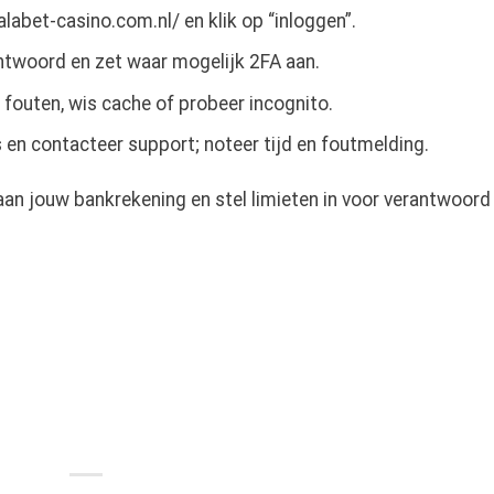
/lalabet-casino.com.nl/ en klik op “inloggen”.
twoord en zet waar mogelijk 2FA aan.
t fouten, wis cache of probeer incognito.
 en contacteer support; noteer tijd en foutmelding.
aan jouw bankrekening en stel limieten in voor verantwoord