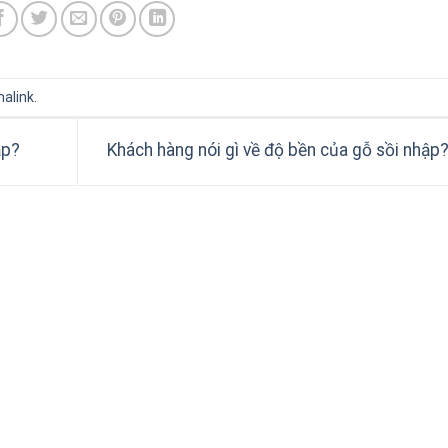
alink
.
ập?
Khách hàng nói gì về độ bền của gỗ sồi nhập