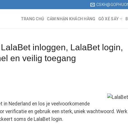
CSKH@GOPHUO
TRANG CHỦ
CẢM NHẬN KHÁCH HÀNG
GỖ XẺ SẤY
B
 LalaBet inloggen, LalaBet login,
l en veilig toegang
aBet in Nederland en los je veelvoorkomende
or verificatie en gebruik een sterk, uniek wachtwoord. Werk
kkeert soms de LalaBet login.