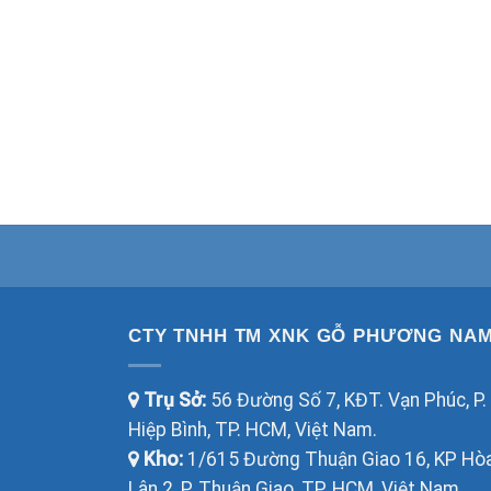
CTY TNHH TM XNK GỖ PHƯƠNG NA
Trụ Sở:
56 Đường Số 7, KĐT. Vạn Phúc, P.
Hiệp Bình, TP. HCM, Việt Nam.
Kho:
1/615 Đường Thuận Giao 16, KP Hò
Lân 2, P. Thuận Giao, TP. HCM, Việt Nam.