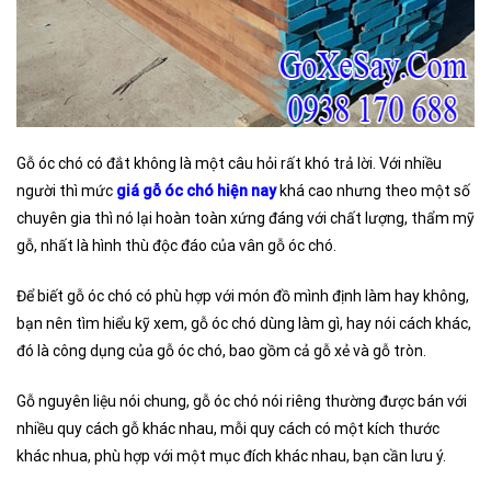
Gỗ óc chó có đắt không là một câu hỏi rất khó trả lời. Với nhiều
người thì mức
giá gỗ óc chó hiện nay
khá cao nhưng theo một số
chuyên gia thì nó lại hoàn toàn xứng đáng với chất lượng, thẩm mỹ
gỗ, nhất là hình thù độc đáo của vân gỗ óc chó.
Để biết gỗ óc chó có phù hợp với món đồ mình định làm hay không,
bạn nên tìm hiểu kỹ xem, gỗ óc chó dùng làm gì, hay nói cách khác,
đó là công dụng của gỗ óc chó, bao gồm cả gỗ xẻ và gỗ tròn.
Gỗ nguyên liệu nói chung, gỗ óc chó nói riêng thường được bán với
nhiều quy cách gỗ khác nhau, mỗi quy cách có một kích thước
khác nhua, phù hợp với một mục đích khác nhau, bạn cần lưu ý.