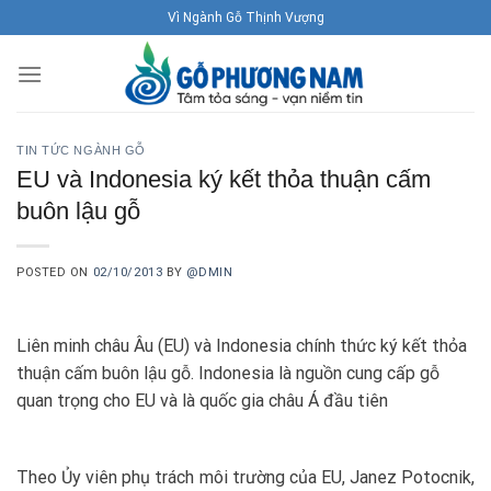
Skip
Vì Ngành Gỗ Thịnh Vượng
to
content
TIN TỨC NGÀNH GỖ
EU và Indonesia ký kết thỏa thuận cấm
buôn lậu gỗ
POSTED ON
02/10/2013
BY
@DMIN
Liên minh châu Âu (EU) và Indonesia chính thức ký kết thỏa
thuận cấm buôn lậu gỗ. Indonesia là nguồn cung cấp gỗ
quan trọng cho EU và là quốc gia châu Á đầu tiên
Theo Ủy viên phụ trách môi trường của EU, Janez Potocnik,