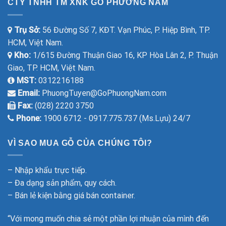
CTY TNHH TM XNK GỖ PHƯƠNG NAM
Trụ Sở:
56 Đường Số 7, KĐT. Vạn Phúc, P. Hiệp Bình, TP.
HCM, Việt Nam.
Kho:
1/615 Đường Thuận Giao 16, KP Hòa Lân 2, P. Thuận
Giao, TP. HCM, Việt Nam.
MST:
0312216188
Email:
PhuongTuyen@GoPhuongNam.com
Fax:
(028) 2220 3750
Phone:
1900 6712 - 0917.775.737 (Ms.Lựu) 24/7
VÌ SAO MUA GỖ CỦA CHÚNG TÔI?
– Nhập khẩu trực tiếp.
– Đa dạng sản phẩm, quy cách.
– Bán lẻ kiện bằng giá bán container.
“Với mong muốn chia sẻ một phần lợi nhuận của mình đến