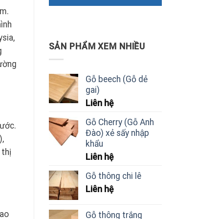
ậm.
hình
sia,
SẢN PHẨM XEM NHIỀU
g
rường
Gỗ beech (Gỗ dẻ
gai)
Liên hệ
Gỗ Cherry (Gỗ Anh
rước.
Đào) xẻ sấy nhập
),
khẩu
thị
Liên hệ
Gỗ thông chi lê
Liên hệ
iao
Gỗ thông trắng