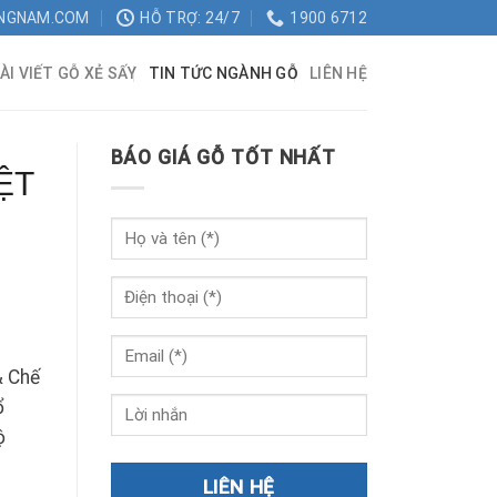
NGNAM.COM
HỖ TRỢ: 24/7
1900 6712
ÀI VIẾT GỖ XẺ SẤY
TIN TỨC NGÀNH GỖ
LIÊN HỆ
BÁO GIÁ GỖ TỐT NHẤT
ỆT
& Chế
ổ
ộ