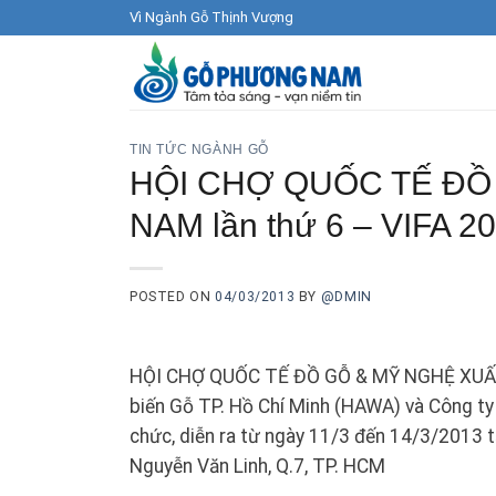
Skip
Vì Ngành Gỗ Thịnh Vượng
to
content
TIN TỨC NGÀNH GỖ
HỘI CHỢ QUỐC TẾ ĐỒ
NAM lần thứ 6 – VIFA 2
POSTED ON
04/03/2013
BY
@DMIN
HỘI CHỢ QUỐC TẾ ĐỒ GỖ & MỸ NGHỆ XUẤT 
biến Gỗ TP. Hồ Chí Minh (HAWA) và Công t
chức, diễn ra từ ngày 11/3 đến 14/3/2013 t
Nguyễn Văn Linh, Q.7, TP. HCM