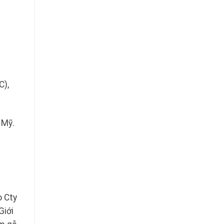
C),
 Mỹ.
 Cty
Giới