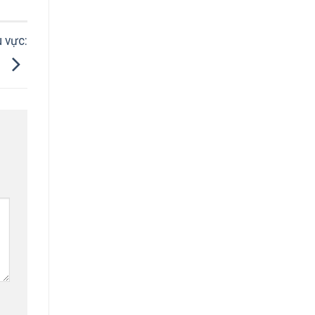
 vực:
3