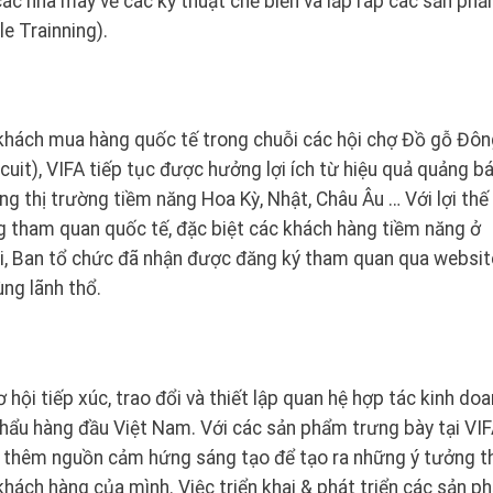
 các nhà máy về các kỹ thuật chế biến và lắp ráp các sản ph
e Trainning).
khách mua hàng quốc tế trong chuỗi các hội chợ Đồ gỗ Đôn
it), VIFA tiếp tục được hưởng lợi ích từ hiệu quả quảng b
g thị trường tiềm năng Hoa Kỳ, Nhật, Châu Âu … Với lợi thế
g tham quan quốc tế, đặc biệt các khách hàng tiềm năng ở
ại, Ban tổ chức đã nhận được đăng ký tham quan qua websit
ng lãnh thổ.
hội tiếp xúc, trao đổi và thiết lập quan hệ hợp tác kinh do
 khẩu hàng đầu Việt Nam. Với các sản phẩm trưng bày tại VI
 thêm nguồn cảm hứng sáng tạo để tạo ra những ý tưởng th
khách hàng của mình. Việc triển khai & phát triển các sản 