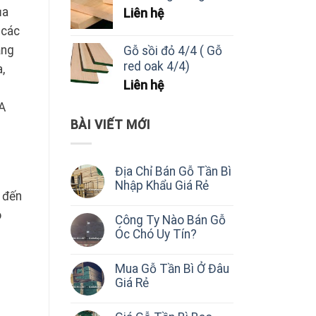
ủa
Liên hệ
 các
ảng
Gỗ sồi đỏ 4/4 ( Gỗ
red oak 4/4)
,
Liên hệ
FA
BÀI VIẾT MỚI
Địa Chỉ Bán Gỗ Tần Bì
Nhập Khẩu Giá Rẻ
 đến
o
Công Ty Nào Bán Gỗ
Óc Chó Uy Tín?
Mua Gỗ Tần Bì Ở Đâu
Giá Rẻ