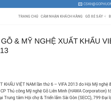
CSKH@GOPHUO
TRANG CHỦ
CẢM NHẬN KHÁCH HÀNG
GỖ XẺ SẤY
B
 GỖ & MỸ NGHỆ XUẤT KHẨU VI
013
KHẨU VIỆT NAM lần thứ 6 – VIFA 2013 do Hội Mỹ nghệ 
y CP Thủ công Mỹ nghệ Gỗ Liên Minh (HAWA Corporation) t
ại Trung tâm Hội chợ & Triển lãm Sài Gòn (SECC), 799 Đại l