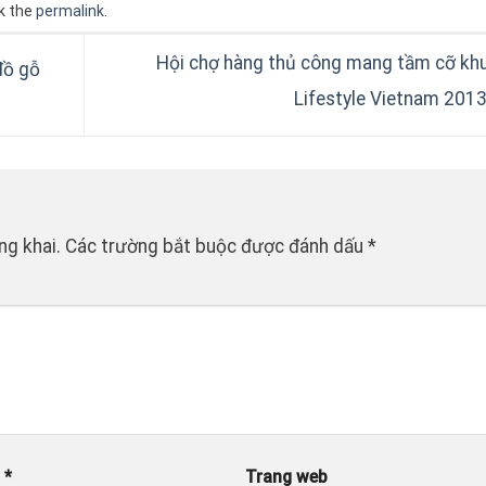
k the
permalink
.
Hội chợ hàng thủ công mang tầm cỡ khu
đồ gỗ
Lifestyle Vietnam 201
ng khai.
Các trường bắt buộc được đánh dấu
*
l
*
Trang web