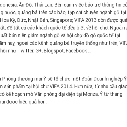
donesia, Ấn Độ, Thái Lan. Bên cạnh việc bảo trợ thông tin c
ng nước, quảng bá trên các báo, tạp chí chuyên ngành gỗ tại
: Hoa Kỳ, Đức, Nhật Bản, Singapore; VIFA 2013 còn được qu
t, để tất cả các khách quốc tế đều biết về hội chợ. Ngoài ra
xuất bản niên giám ngành gỗ và hội chợ đồ gỗ quốc tế tại
ăm nay, ngoài các kênh quảng bá truyền thống như trên, VI
ội như Twitter, G+, Blogspot, Facebook …
hi Phòng thương mại Ý sẽ tổ chức một đoàn Doanh nghiệp Ý
m sản phẩm tại hội chợ VIFA 2014. Hơn nữa, từ nhu cầu gia
có kế hoạch mở Văn phòng đại diện tại Monza, Ý từ tháng
ại được hiệu quả hơn.