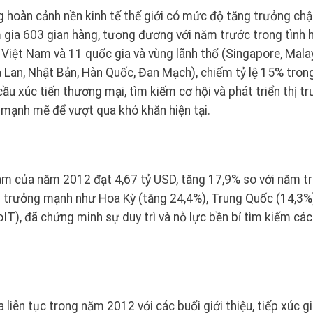
g hoàn cảnh nền kinh tế thế giới có mức độ tăng trưởng ch
gia 603 gian hàng, tương đương với năm trước trong tình 
 Việt Nam và 11 quốc gia và vùng lãnh thổ (Singapore, Malay
 Lan, Nhật Bản, Hàn Quốc, Đan Mạch), chiếm tỷ lệ 15% tron
ầu xúc tiến thương mại, tìm kiếm cơ hội và phát triển thị t
 mạnh mẽ để vượt qua khó khăn hiện tại.
Nam của năm 2012 đạt 4,67 tỷ USD, tăng 17,9% so với năm t
ng trưởng mạnh như Hoa Kỳ (tăng 24,4%), Trung Quốc (14,3%
T), đã chứng minh sự duy trì và nỗ lực bền bỉ tìm kiếm các 
iên tục trong năm 2012 với các buổi giới thiệu, tiếp xúc g