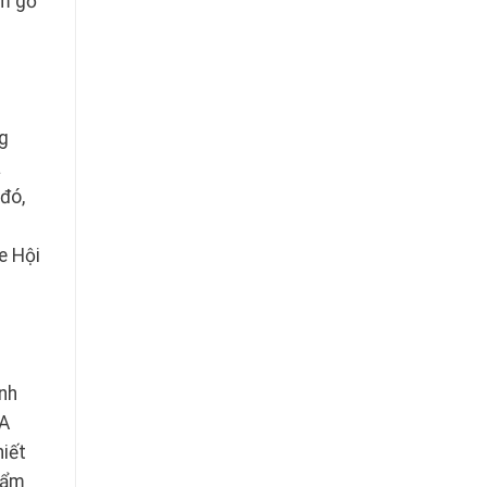
ẩm gỗ
g
á
 đó,
e Hội
anh
FA
iết
phẩm